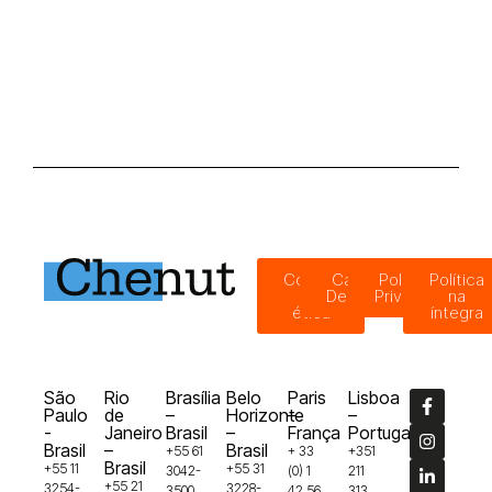
Código
Canal de
Política de
Política
de
Denúncias
Privacidade
na
ética
íntegra
São
Rio
Brasília
Belo
Paris
Lisboa
Paulo
de
–
Horizonte
–
–
-
Janeiro
Brasil
–
França
Portugal
Brasil
–
Brasil
+55 61
+ 33
+351
Brasil
+55 11
+55 31
3042-
(0) 1
211
+55 21
3254-
3228-
3500
42 56
313