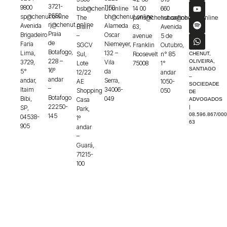
3721-
9800
1150
bsb@chenut.online
14 00
660
2650
sp@chenut.online
bh@chenut.online
The
paris@chenut.online
lisboa@chenut.online
rj@chenut.online
Avenida
Alameda
Brain
63,
Avenida
Praia
Brigadeiro
Oscar
–
avenue
5 de
de
Faria
Niemeyer,
SGCV
Franklin
Outubro,
Botafogo,
Lima,
132 –
Sul,
Roosevelt
n° 85
CHENUT,
228 –
3729,
Vila
OLIVEIRA,
Lote
75008
1°
SANTIAGO
16º
5°
da
12/22
andar
–
andar
andar,
Serra,
AE
1050-
SOCIEDADE
–
Itaim
34006-
Shopping
050
DE
Botafogo
Bibi,
049
Casa
ADVOGADOS
22250-
SP,
|
Park,
08.596.867/000
145
04538-
1º
63
905
andar
–
Guará,
71215-
100