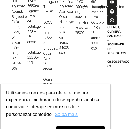
3721-
9800
1150
bsb@chenut.online
14 00
660
2650
sp@chenut.online
bh@chenut.online
The
paris@chenut.online
lisboa@chenut.online
rj@chenut.online
Avenida
Alameda
Brain
63,
Avenida
Praia
Brigadeiro
Oscar
–
avenue
5 de
de
Faria
Niemeyer,
SGCV
Franklin
Outubro,
Botafogo,
Lima,
132 –
Sul,
Roosevelt
n° 85
CHENUT,
228 –
OLIVEIRA,
3729,
Vila
Lote
75008
1°
SANTIAGO
16º
5°
da
12/22
andar
–
andar
andar,
Serra,
AE
1050-
SOCIEDADE
–
Itaim
34006-
Shopping
050
DE
Botafogo
Bibi,
049
Casa
ADVOGADOS
22250-
|
SP,
Park,
08.596.867/000
145
04538-
1º
63
905
andar
–
Guará,
71215-
100
Utilizamos cookies para oferecer melhor
experiência, melhorar o desempenho, analisar
como você interage em nosso site e
personalizar conteúdo.
Saiba mais