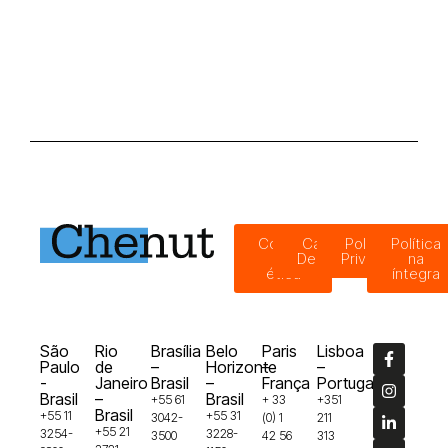
Código
Canal de
Política de
Política
de
Denúncias
Privacidade
na
ética
íntegra
São
Rio
Brasília
Belo
Paris
Lisboa
Paulo
de
–
Horizonte
–
–
-
Janeiro
Brasil
–
França
Portugal
Brasil
–
Brasil
+55 61
+ 33
+351
Brasil
+55 11
+55 31
3042-
(0) 1
211
+55 21
3254-
3228-
3500
42 56
313