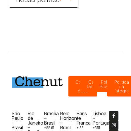
Código
Canal de
Política de
Política
de
Denúncias
Privacidade
na
ética
íntegra
São
Rio
Brasília
Belo
Paris
Lisboa
Paulo
de
–
Horizonte
–
–
-
Janeiro
Brasil
–
França
Portugal
Brasil
–
Brasil
+55 61
+ 33
+351