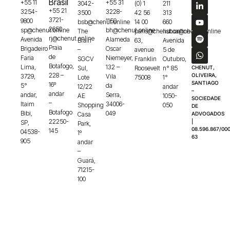
Brasil
+55 11
+55 31
3042-
(0) 1
211
+55 21
3254-
3228-
3500
42 56
313
3721-
9800
1150
bsb@chenut.online
14 00
660
2650
sp@chenut.online
bh@chenut.online
The
paris@chenut.online
lisboa@chenut.online
rj@chenut.online
Avenida
Alameda
Brain
63,
Avenida
Praia
Brigadeiro
Oscar
–
avenue
5 de
de
Faria
Niemeyer,
SGCV
Franklin
Outubro,
Botafogo,
Lima,
132 –
Sul,
Roosevelt
n° 85
CHENUT,
228 –
OLIVEIRA,
3729,
Vila
Lote
75008
1°
SANTIAGO
16º
5°
da
12/22
andar
–
andar
andar,
Serra,
AE
1050-
SOCIEDADE
–
Itaim
34006-
Shopping
050
DE
Botafogo
Bibi,
049
Casa
ADVOGADOS
22250-
|
SP,
Park,
08.596.867/000
145
04538-
1º
63
905
andar
–
Guará,
71215-
100