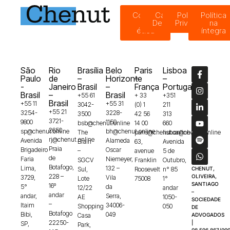
Código
Canal de
Política de
Política
de
Denúncias
Privacidade
na
ética
íntegra
São
Rio
Brasília
Belo
Paris
Lisboa
Paulo
de
–
Horizonte
–
–
-
Janeiro
Brasil
–
França
Portugal
Brasil
–
Brasil
+55 61
+ 33
+351
Brasil
+55 11
+55 31
3042-
(0) 1
211
+55 21
3254-
3228-
3500
42 56
313
3721-
9800
1150
bsb@chenut.online
14 00
660
2650
sp@chenut.online
bh@chenut.online
The
paris@chenut.online
lisboa@chenut.online
rj@chenut.online
Avenida
Alameda
Brain
63,
Avenida
Praia
Brigadeiro
Oscar
–
avenue
5 de
de
Faria
Niemeyer,
SGCV
Franklin
Outubro,
Botafogo,
Lima,
132 –
Sul,
Roosevelt
n° 85
CHENUT,
228 –
OLIVEIRA,
3729,
Vila
Lote
75008
1°
SANTIAGO
16º
5°
da
12/22
andar
–
andar
andar,
Serra,
AE
1050-
SOCIEDADE
–
Itaim
34006-
Shopping
050
DE
Botafogo
Bibi,
049
Casa
ADVOGADOS
22250-
|
SP,
Park,