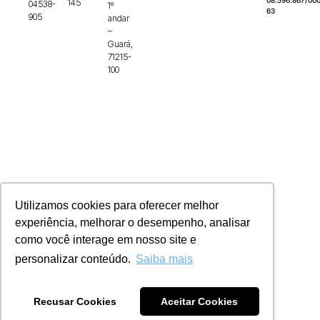
08.596.867/000
145
04538-
1º
63
905
andar
–
Guará,
71215-
100
Utilizamos cookies para oferecer melhor
experiência, melhorar o desempenho, analisar
como você interage em nosso site e
personalizar conteúdo.
Saiba mais
Recusar Cookies
Aceitar Cookies