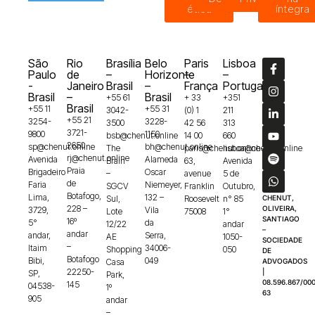
ética
íntegra
São
Rio
Brasília
Belo
Paris
Lisboa
Paulo
de
–
Horizonte
–
–
-
Janeiro
Brasil
–
França
Portugal
Brasil
–
Brasil
+55 61
+ 33
+351
Brasil
+55 11
+55 31
3042-
(0) 1
211
+55 21
3254-
3228-
3500
42 56
313
3721-
9800
1150
bsb@chenut.online
14 00
660
2650
sp@chenut.online
bh@chenut.online
The
paris@chenut.online
lisboa@chenut.online
rj@chenut.online
Avenida
Alameda
Brain
63,
Avenida
Praia
Brigadeiro
Oscar
–
avenue
5 de
de
Faria
Niemeyer,
SGCV
Franklin
Outubro,
Botafogo,
Lima,
132 –
Sul,
Roosevelt
n° 85
CHENUT,
228 –
OLIVEIRA,
3729,
Vila
Lote
75008
1°
SANTIAGO
16º
5°
da
12/22
andar
–
andar
andar,
Serra,
AE
1050-
SOCIEDADE
–
Itaim
34006-
Shopping
050
DE
Botafogo
Bibi,
049
Casa
ADVOGADOS
22250-
|
SP,
Park,
08.596.867/000
145
04538-
1º
63
905
andar
–