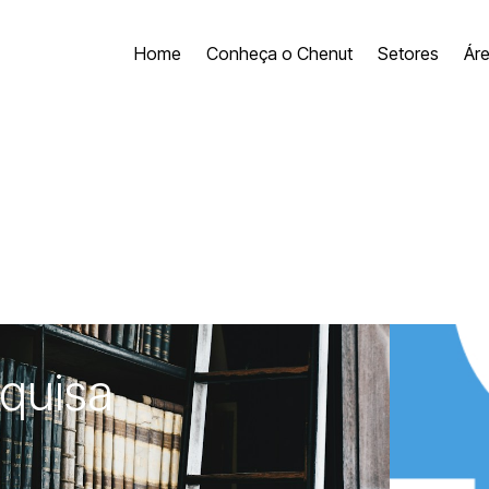
Home
Conheça o Chenut
Setores
Ár
quisa