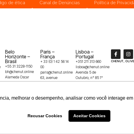
igo de ética
Canal de Denúncias
Política de Privaci
Belo
Paris –
Lisboa –
Horizonte –
França
Portugal
Brasil
+ 33 (0) 1 42 56 14
+351 211 313 660
CHENUT, OLIVE
+55 31 3228-1150
e
00
lisboa@chenut.online
bh@chenut.online
paris@chenut.online
Avenida 5 de
Alameda Oscar
63, avenue
Outubro, n° 85 1°
Niemeyer, 132 –
Franklin Roosevelt
andar
Vila da Serra,
75008
1050-050
34006-049
ência, melhorar o desempenho, analisar como você interage em 
Recusar Cookies
Aceitar Cookies