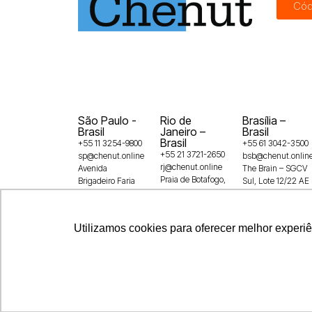
Cód
São Paulo -
Rio de
Brasília –
Brasil
Janeiro –
Brasil
Brasil
+55 11 3254-9800
+55 61 3042-3500
+55 21 3721-2650
sp@chenut.online
bsb@chenut.onlin
rj@chenut.online
Avenida
The Brain – SGCV
Praia de Botafogo,
Brigadeiro Faria
Sul, Lote 12/22 AE
228 – 16º andar –
Lima, 3729,
Shopping Casa
Botafogo
5° andar, Itaim
Park, 1º andar –
22250-145
Bibi, SP,
Guará,
Utilizamos cookies para oferecer melhor experi
04538-905
71215-100