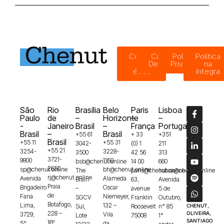
Código
Canal de
Política de
Política
de
Denúncias
Privacidade
na
ética
íntegra
São
Rio
Brasília
Belo
Paris
Lisboa
Paulo
de
–
Horizonte
–
–
-
Janeiro
Brasil
–
França
Portugal
Brasil
–
Brasil
+55 61
+ 33
+351
Brasil
+55 11
+55 31
3042-
(0) 1
211
+55 21
3254-
3228-
3500
42 56
313
3721-
9800
1150
bsb@chenut.online
14 00
660
2650
sp@chenut.online
bh@chenut.online
The
paris@chenut.online
lisboa@chenut.online
rj@chenut.online
Avenida
Alameda
Brain
63,
Avenida
Praia
Brigadeiro
Oscar
–
avenue
5 de
de
Faria
Niemeyer,
SGCV
Franklin
Outubro,
Botafogo,
Lima,
132 –
Sul,
Roosevelt
n° 85
CHENUT,
228 –
OLIVEIRA,
3729,
Vila
Lote
75008
1°
SANTIAGO
16º
5°
da