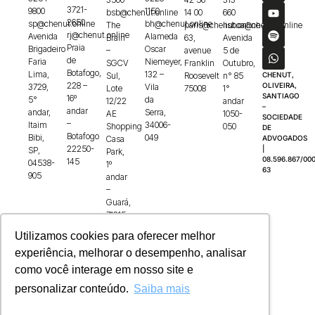
3721-
9800
1150
bsb@chenut.online
14 00
660
2650
sp@chenut.online
bh@chenut.online
The
paris@chenut.online
lisboa@chenut.online
rj@chenut.online
Avenida
Alameda
Brain
63,
Avenida
Praia
Brigadeiro
Oscar
–
avenue
5 de
de
Faria
Niemeyer,
SGCV
Franklin
Outubro,
Botafogo,
Lima,
132 –
Sul,
Roosevelt
n° 85
CHENUT,
228 –
OLIVEIRA,
3729,
Vila
Lote
75008
1°
SANTIAGO
16º
5°
da
12/22
andar
–
andar
andar,
Serra,
AE
1050-
SOCIEDADE
–
Itaim
34006-
Shopping
050
DE
Botafogo
Bibi,
049
Casa
ADVOGADOS
22250-
|
SP,
Park,
08.596.867/000
145
04538-
1º
63
905
andar
–
Guará,
71215-
100
Utilizamos cookies para oferecer melhor
experiência, melhorar o desempenho, analisar
como você interage em nosso site e
personalizar conteúdo.
Saiba mais