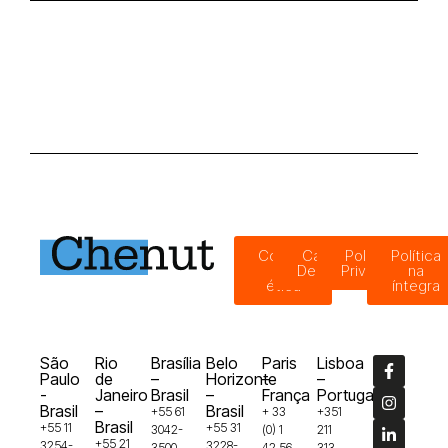
Código
Canal de
Política de
Política
de
Denúncias
Privacidade
na
ética
íntegra
São
Rio
Brasília
Belo
Paris
Lisboa
Paulo
de
–
Horizonte
–
–
-
Janeiro
Brasil
–
França
Portugal
Brasil
–
Brasil
+55 61
+ 33
+351
Brasil
+55 11
+55 31
3042-
(0) 1
211
+55 21
3254-
3228-
3500
42 56
313