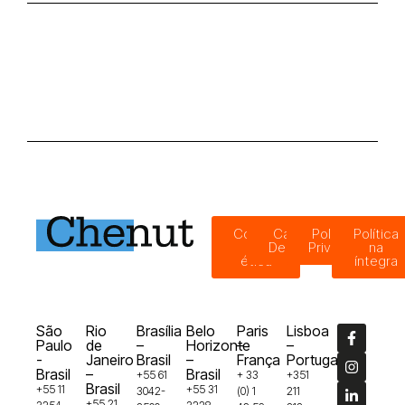
Código
Canal de
Política de
Política
de
Denúncias
Privacidade
na
ética
íntegra
São
Rio
Brasília
Belo
Paris
Lisboa
Paulo
de
–
Horizonte
–
–
-
Janeiro
Brasil
–
França
Portugal
Brasil
–
Brasil
+55 61
+ 33
+351
Brasil
+55 11
+55 31
3042-
(0) 1
211
+55 21