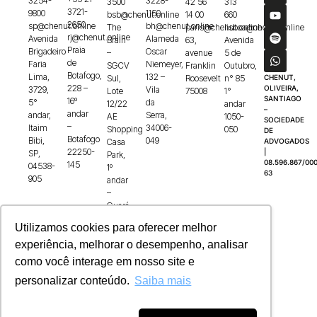
3254-
3228-
3500
42 56
313
3721-
9800
1150
bsb@chenut.online
14 00
660
2650
sp@chenut.online
bh@chenut.online
The
paris@chenut.online
lisboa@chenut.online
rj@chenut.online
Avenida
Alameda
Brain
63,
Avenida
Praia
Brigadeiro
Oscar
–
avenue
5 de
de
Faria
Niemeyer,
SGCV
Franklin
Outubro,
Botafogo,
Lima,
132 –
Sul,
Roosevelt
n° 85
CHENUT,
228 –
OLIVEIRA,
3729,
Vila
Lote
75008
1°
SANTIAGO
16º
5°
da
12/22
andar
–
andar
andar,
Serra,
AE
1050-
SOCIEDADE
–
Itaim
34006-
Shopping
050
DE
Botafogo
Bibi,
049
Casa
ADVOGADOS
22250-
|
SP,
Park,
08.596.867/000
145
04538-
1º
63
905
andar
–
Guará,
71215-
Utilizamos cookies para oferecer melhor
100
experiência, melhorar o desempenho, analisar
como você interage em nosso site e
personalizar conteúdo.
Saiba mais