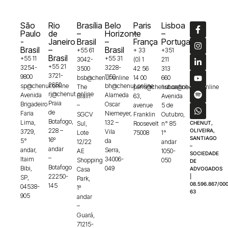
São
Rio
Brasília
Belo
Paris
Lisboa
Paulo
de
–
Horizonte
–
–
-
Janeiro
Brasil
–
França
Portugal
Brasil
–
Brasil
+55 61
+ 33
+351
Brasil
+55 11
+55 31
3042-
(0) 1
211
+55 21
3254-
3228-
3500
42 56
313
3721-
9800
1150
bsb@chenut.online
14 00
660
2650
sp@chenut.online
bh@chenut.online
The
paris@chenut.online
lisboa@chenut.online
rj@chenut.online
Avenida
Alameda
Brain
63,
Avenida
Praia
Brigadeiro
Oscar
–
avenue
5 de
de
Faria
Niemeyer,
SGCV
Franklin
Outubro,
Botafogo,
Lima,
132 –
Sul,
Roosevelt
n° 85
CHENUT,
228 –
OLIVEIRA,
3729,
Vila
Lote
75008
1°
SANTIAGO
16º
5°
da
12/22
andar
–
andar
andar,
Serra,
AE
1050-
SOCIEDADE
–
Itaim
34006-
Shopping
050
DE
Botafogo
Bibi,
049
Casa
ADVOGADOS
22250-
|
SP,
Park,
08.596.867/000
145
04538-
1º
63
905
andar
–
Guará,
71215-