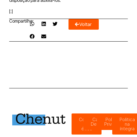
disposição para auxiliá-los.
[:]
Compartilhe:
Voltar
Código
Canal de
Política de
Política
de
Denúncias
Privacidade
na
ética
íntegra