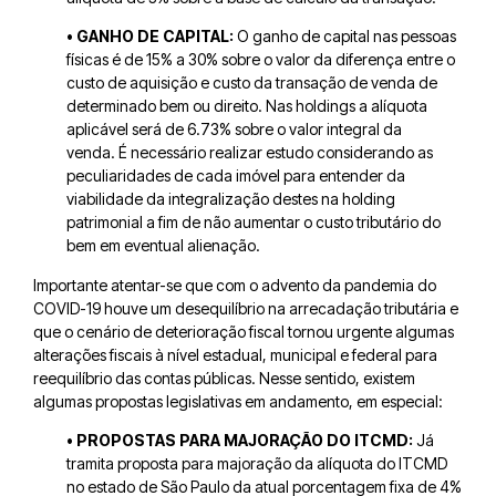
• GANHO DE CAPITAL:
O ganho de capital nas pessoas
físicas é de 15% a 30% sobre o
valor da diferença entre o
custo de aquisição e custo da transação de venda
de
determinado bem ou direito. Nas holdings a alíquota
aplicável será de 6
.73% sobre o valor integral da
venda
.
É necessário realizar estudo considerando as
peculiaridades de cada imóvel para entender da
viabilidade da integralização destes na holding
patrimonial a fim de não aumentar o custo tributário do
bem em eventual alienação.
Importante atentar-se que com o advento da pandemia do
COVID-19 houve um desequilíbrio na arrecadação tributária e
que o cenário de deterioração fiscal tornou urgente algumas
alterações fiscais à nível estadual, municipal e federal para
reequilíbrio das contas públicas. Nesse sentido, existem
algumas propostas legislativas em andamento, em especial:
• PROPOSTAS PARA MAJORAÇÃO DO ITCMD:
Já
tramita proposta para majoração da alíquota do ITCMD
no estado de São Paulo da atual porcentagem fixa de 4%