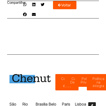
Compartilhe:
Voltar
Código
Canal de
Política de
Política
de
Denúncias
Privacidade
na
ética
íntegra
São
Rio
Brasília
Belo
Paris
Lisboa