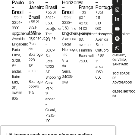
Paulo
de
–
Horizonte
–
–
-
Janeiro
Brasil
–
França
Portugal
Brasil
–
Brasil
+55 61
+ 33
+351
Brasil
+55 11
+55 31
3042-
(0) 1
211
+55 21
3254-
3228-
3500
42 56
313
3721-
9800
1150
bsb@chenut.online
14 00
660
2650
sp@chenut.online
bh@chenut.online
The
paris@chenut.online
lisboa@chenut.online
rj@chenut.online
Avenida
Alameda
Brain
63,
Avenida
Praia
Brigadeiro
Oscar
–
avenue
5 de
de
Faria
Niemeyer,
SGCV
Franklin
Outubro,
Botafogo,
Lima,
132 –
Sul,
Roosevelt
n° 85
CHENUT,
228 –
OLIVEIRA,
3729,
Vila
Lote
75008
1°
SANTIAGO
16º
5°
da
12/22
andar
–
andar
andar,
Serra,
AE
1050-
SOCIEDADE
–
Itaim
34006-
Shopping
050
DE
Botafogo
Bibi,
049
Casa
ADVOGADOS
22250-
|
SP,
Park,
08.596.867/000
145
04538-
1º
63
905
andar
–
Guará,
71215-
100