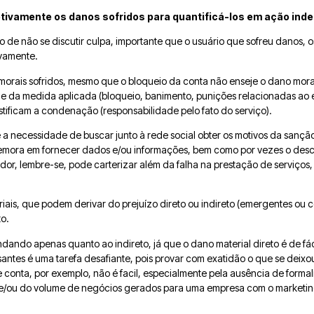
tivamente os danos sofridos para quantificá-los
em ação inde
o de não se discutir culpa, importante que o usuário que sofreu danos,
ivamente.
morais sofridos, mesmo que o bloqueio da conta não enseje o dano mor
de da medida aplicada (bloqueio, banimento, punições relacionadas ao e
tificam a condenação (responsabilidade pelo fato do serviço).
 a necessidade de buscar junto à rede social obter os motivos da sanção
demora em fornecer dados e/ou informações, bem como por vezes o des
or, lembre-se, pode carterizar além da falha na prestação de serviços, 
ais, que podem derivar do prejuízo direto ou indireto (emergentes ou c
o.
dando apenas quanto ao indireto, já que o dano material direto é de fác
santes é uma tarefa desafiante, pois provar com exatidão o que se deix
 conta, por exemplo, não é facil, especialmente pela ausência de form
e/ou do volume de negócios gerados para uma empresa com o marketing 