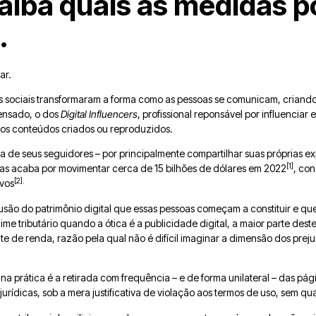
Saiba quais as medidas 
.
ar.
as sociais transformaram a forma como as pessoas se comunicam, criando,
pensado, o dos
Digital Influencers
, profissional reponsável por influenciar 
os conteúdos criados ou reproduzidos.
 de seus seguidores – por principalmente compartilhar suas próprias ex
[1]
as acaba por movimentar cerca de 15 bilhões de dólares em 2022
, co
[2].
ivos
susão do patrimônio digital que essas pessoas começam a constituir e q
me tributário quando a ótica é a publicidade digital, a maior parte deste
nte de renda, razão pela qual não é difícil imaginar a dimensão dos prej
na prática é a retirada com frequência – e de forma unilateral – das pá
e jurídicas, sob a mera justificativa de violação aos termos de uso, sem qu