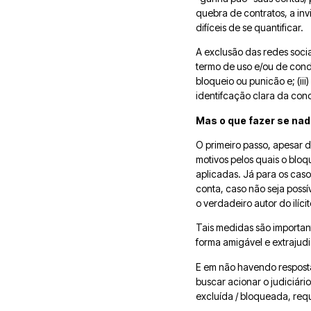
quebra de contratos, a in
difíceis de se quantificar.
A exclusão das redes sociai
termo de uso e/ou de condu
bloqueio ou punicão e; (iii
identifcação clara da con
Mas o que fazer
se nad
O primeiro passo, apesar d
motivos pelos quais o bloq
aplicadas. Já para os caso
conta, caso não seja possí
o verdadeiro autor do ilícit
Tais medidas são important
forma amigável e extrajud
E em não havendo resposta
buscar acionar o judiciár
excluída / bloqueada, req