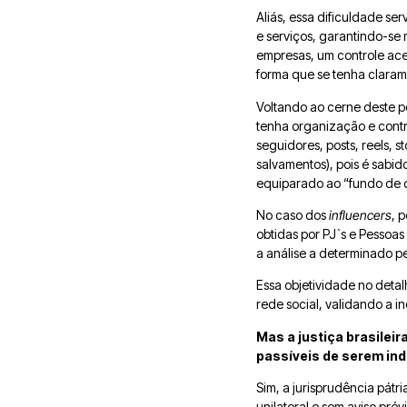
Aliás, essa dificuldade se
e serviços, garantindo-se 
empresas, um controle ace
forma que se tenha claram
Voltando ao cerne deste po
tenha organização e contr
seguidores, posts, reels, 
salvamentos), pois é sabid
equiparado ao “fundo de 
No caso dos
influencers
, 
obtidas por PJ`s e Pessoas
a análise a determinado pe
Essa objetividade no detal
rede social, validando a 
Mas a justiça brasileir
passíveis de serem in
Sim, a jurisprudência pátr
unilateral e sem aviso pré