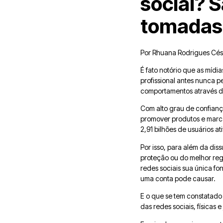
social? 
tomadas
Por Rhuana Rodrigues Cés
É fato notório que as mídi
profissional antes nunca 
comportamentos através d
Com alto grau de confiança
promover produtos e marc
2,91 bilhões de usuários at
Por isso, para além da dis
proteção ou do melhor regi
redes sociais sua única fo
uma conta pode causar.
E o que se tem constatado 
das redes sociais, físicas 