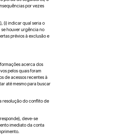
consequências por vezes
(i) indicar qual seria o
, se houver urgência no
lertas prévios à exclusão e
 informações acerca dos
tivos pelos quais foram
ios de acessos recentes à
lutar até mesmo para buscar
a resolução do conflito de
 responde), deve-se
mento imediato da conta
mprimento.