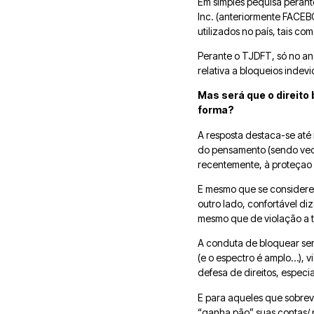
Em simples pequisa perant
Inc. (anteriormente FACEB
utilizados no país, tais 
Perante o TJDFT, só no an
relativa a bloqueios indev
Mas será que o direito 
forma?
A resposta destaca-se até
do pensamento (sendo vedad
recentemente, à proteçao 
E mesmo que se considere 
outro lado, confortável d
mesmo que de violação a t
A conduta de bloquear sem 
(e o espectro é amplo…), vi
defesa de direitos, especia
E para aqueles que sobrev
“ganha pão” suas contas/ p