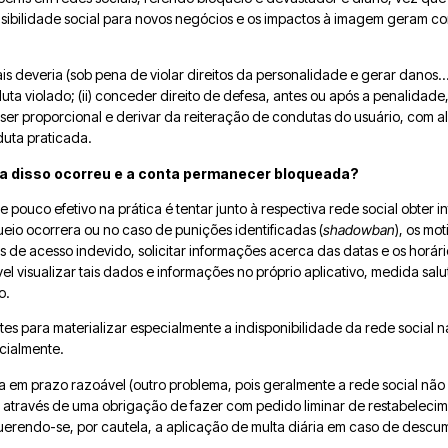
visibilidade social para novos negócios e os impactos à imagem geram 
s deveria (sob pena de violar direitos da personalidade e gerar danos…), 
ta violado; (ii) conceder direito de defesa, antes ou após a penalidade
) ser proporcional e derivar da reiteração de condutas do usuário, com a
duta praticada.
a disso ocorreu e a conta permanecer bloqueada
?
e pouco efetivo na prática é tentar junto à respectiva rede social obter
ueio ocorrera ou no caso de punições identificadas (
shadowban
), os mo
s de acesso indevido, solicitar informações acerca das datas e os horár
vel visualizar tais dados e informações no próprio aplicativo, medida sa
o.
es para materializar especialmente a indisponibilidade da rede social n
icialmente.
 em prazo razoável (outro problema, pois geralmente a rede social não
io através de uma obrigação de fazer com pedido liminar de restabeleci
uerendo-se, por cautela, a aplicação de multa diária em caso de descu