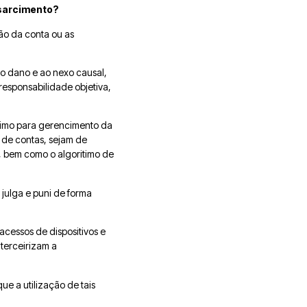
ssarcimento?
são da conta ou as
do dano e ao nexo causal,
responsabilidade objetiva,
ritimo para gerencimento da
e de contas, sejam de
, bem como o algoritimo de
 julga e puni de forma
 acessos de dispositivos e
terceirizam a
e a utilização de tais