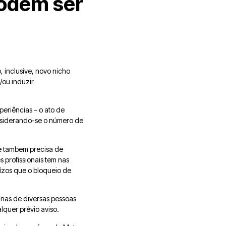
podem ser
 inclusive, novo nicho
e/ou induzir
periências – o ato de
nsiderando-se o número de
ue tambem precisa de
s profissionais tem nas
uízos que o bloqueio de
ginas de diversas pessoas
alquer prévio aviso.