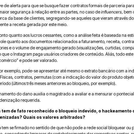
rve de alerta para que se busque fazer contratos formais de parceria pa
maior segurança à relação entre as partes, no caso de
influencers
, bem 
rca da base de clientes, segregando-se aqueles que vieram através do 
ente a receita gerada por este meio.
nto quanto aos lucros cessantes, como a análise feita é baseada na est
ole quanto aos documentos relacionados a faturamento, receita, contra
stories e o volume de engajamento gerado (visualizações, curtidas, comp
o que o Instagram paga usuários criadores de conteúdo. Aliás, todo este
comércio” e pode ser valorado.
por exemplo, pode-se apresentar até mesmo o extrato bancário com a ind
 Físicas, contratos, permutas (com a indicação do valor do produto objet
ríodo (últimos três meses anteriores ao bloqueio, por exemplo).
hamento do dano auxilia o magistrado a avaliar e a mensurar o pontecia
indenização requerida.
a tem
de fato
reconhecido o bloqueio indevido, o hackeamento
denizadas?
Quais os valores arbitrados?
ia tem se firmado no sentido de que não pode a rede social bloquear ou 
vio, concedendo liminares de restabelecimento das respectivas contas, s