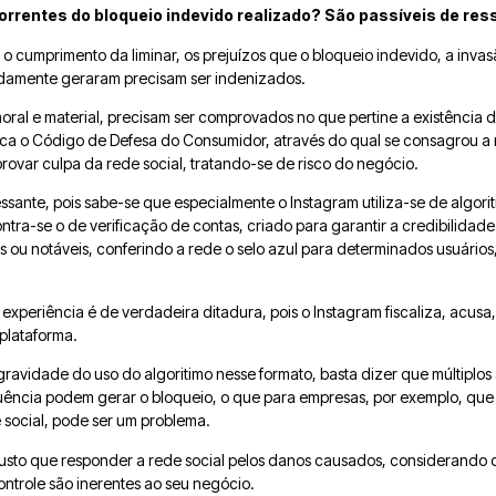
orrentes do bloqueio
indevido
realizado?
São passíveis de re
o cumprimento da liminar, os prejuízos que o bloqueio indevido, a inva
idamente geraram precisam ser indenizados.
oral e material, precisam ser comprovados no que pertine a existência 
lica o Código de Defesa do Consumidor, através do qual se consagrou a 
provar culpa da rede social, tratando-se de risco do negócio.
ressante, pois sabe-se que especialmente o Instagram utiliza-se de algo
ntra-se o de verificação de contas, criado para garantir a credibilidad
s ou notáveis, conferindo a rede o selo azul para determinados usuários
 experiência é de verdadeira ditadura, pois o Instagram fiscaliza, acusa,
plataforma.
 gravidade do uso do algoritimo nesse formato, basta dizer que múltiplos
quência podem gerar o bloqueio, o que para empresas, por exemplo, que 
 social, pode ser um problema.
usto que responder a rede social pelos danos causados, considerando qu
ontrole são inerentes ao seu negócio.