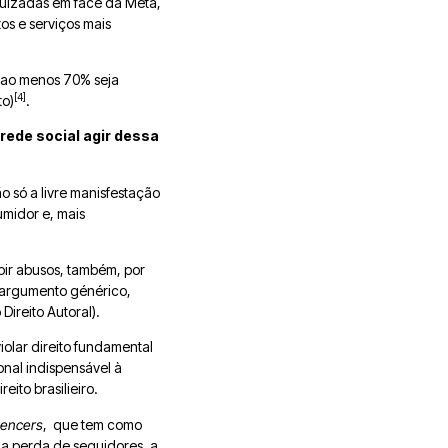
ajuizadas em face da Meta,
s e serviços mais
e ao menos 70% seja
[4]
to)
.
 rede social agir dessa
o só a livre manisfestação
umidor e, mais
bir abusos, também, por
b argumento générico,
ireito Autoral).
iolar direito fundamental
ional indispensável à
ito brasilieiro.
uencers
, que tem como
e a perda de seguidores, a