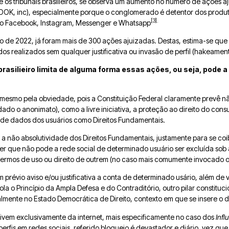
e os tribunais brasilieiros, se observa um aumento no número de ações 
OOK, inc), especialmente porque o conglomerado é detentor dos produto
[3].
como Facebook, Instagram, Messenger e Whatsapp
o de 2022, já foram mais de 300 ações ajuizadas. Destas, estima-se qu
idos realizados sem qualquer justificativa ou invasão de perfil (hakeamen
brasilieiro limita de alguma forma essas ações, ou seja, pode a
 mesmo pela obviedade, pois a Constituição Federal claramente prevê nã
o o anonimato), como a livre iniciativa, a proteção ao direito do cons
de dados dos usuários como Direitos Fundamentais.
a não absolutividade dos Direitos Fundamentais, justamente para se coi
izer que não pode a rede social de determinado usuário ser excluída so
ermos de uso ou direito de outrem (no caso mais comumente invocado o D
prévio aviso e/ou justificativa a conta de determinado usário, além de v
ola o Princípio da Ampla Defesa e do Contraditório, outro pilar constituc
lmente no Estado Democrática de Direito, contexto em que se insere o dire
ivem exclusivamente da internet, mais especificamente no caso dos
Infl
erfis em redes sociais, referido bloqueio é devastador e diário, vez qu