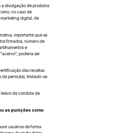
ra a divulgação de produtos
como, no caso de
marketing digital, de
imativa, importante que se
tos firmados, número de
artilhamentos e
 “acervo”, poderia ser
entificação das receitas
o da permuta), limitado-se
l lesivo da conduta da
 ou as punições como
punir usuários de forma
ob pena de multa diária,