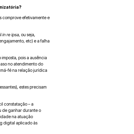
nizatória
?
 os comprove efetivamente e
al
in re ipsa
, ou seja,
ngajamento, etc) e a falha
 imposta, pois a ausência
caso no atendimento do
má-fé na relação jurídica
essantes), estes precisam
il constatação – a
ou de ganhar durante o
alidade na atuação
digital aplicado às