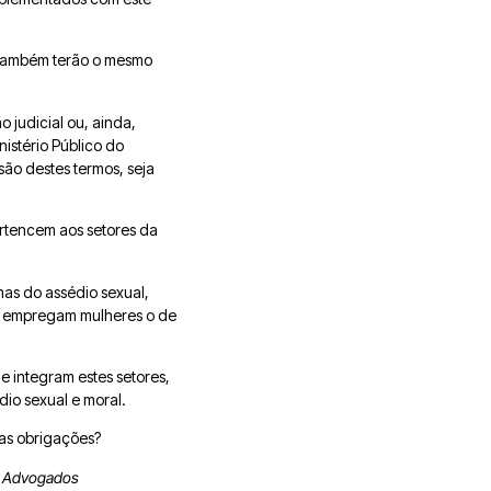
e também terão o mesmo
judicial ou, ainda,
istério Público do
ão destes termos, seja
rtencem aos setores da
mas do assédio sexual,
is empregam mulheres o de
e integram estes setores,
dio sexual e moral.
vas obrigações?
go Advogados