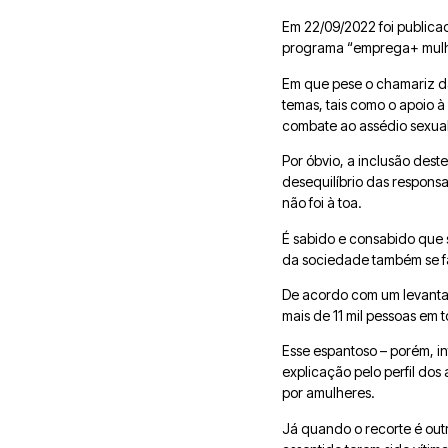
Em 22/09/2022 foi publicad
programa “emprega+ mulher
Em que pese o chamariz d
temas, tais como o apoio 
combate ao assédio sexual 
Por óbvio, a inclusão des
desequilíbrio das respons
não foi à toa.
É sabido e consabido que s
da sociedade também se fa
De acordo com um levantam
mais de 11 mil pessoas em
Esse espantoso – porém, i
explicação pelo perfil d
por amulheres.
Já quando o recorte é out