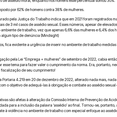
mas de assédio moral, enquanto nos homens esse percentual somou 30%.
composto por 62% de homens contra 38% de mulheres.
rado pela Justiça do Trabalho indica que em 2021 foram registrados ma
mais de 3 mil casos de assédio sexual. Esses números, apesar de elevados
 ambiente de trabalho, vez que apenas 6,6% das mulheres e 6,4% dos 
m algum tipo de denúncia (Mindsight)
s, fica evidente a urgência de inserir no ambiente de trabalho medidas
igação pela Lei “Emprega + mulheres” de setembro de 2022, cabia então
r esse tema para fazer valer o cumprimento da norma. Era, portanto, ne
a fiscalização de seu cumprimento!
a Portaria 4.219 em 20 de dezembro de 2022, alterado nada mais, nad
com o objetivo de adequá-las à obrigação e combate ao assédio sexual 
ativas são afetas à alteração da Comissão Interna de Prevenção de Acid
da para a inclusão da palavra ‘assédio’ ao final. Tornou-se, portanto, 
te à violência no ambiente de trabalho com especial enfoque ao assédi