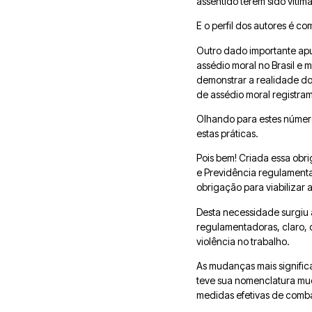
assentido terem sido víti
E o perfil dos autores é 
Outro dado importante apu
assédio moral no Brasil e 
demonstrar a realidade do
de assédio moral registra
Olhando para estes número
estas práticas.
Pois bem! Criada essa obr
e Previdência regulamenta
obrigação para viabilizar 
Desta necessidade surgiu 
regulamentadoras, claro, 
violência no trabalho.
As mudanças mais signific
teve sua nomenclatura muda
medidas efetivas de comba