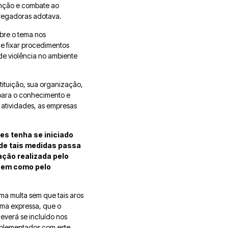
venção e combate ao
pregadoras adotava.
bre o tema nos
de fixar procedimentos
de violência no ambiente
stituição, sua organização,
para o conhecimento e
 atividades, as empresas
es tenha se iniciado
de tais medidas passa
zação realizada pelo
 bem como pelo
a multa sem que tais aros
orma expressa, que o
everá se incluído nos
omplementados com este