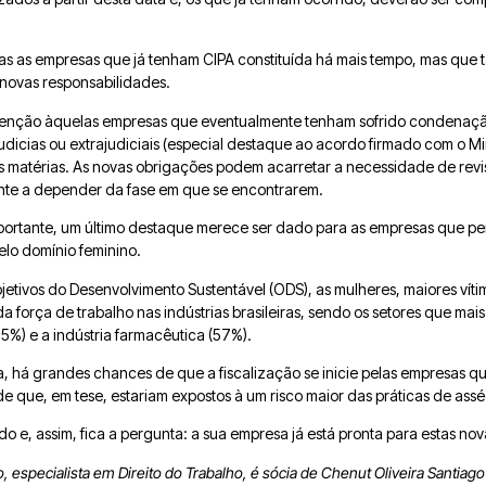
as as empresas que já tenham CIPA constituída há mais tempo, mas qu
novas responsabilidades.
nção àquelas empresas que eventualmente tenham sofrido condenação 
dicias ou extrajudiciais (especial destaque ao acordo firmado com o Min
 matérias. As novas obrigações podem acarretar a necessidade de revis
mente a depender da fase em que se encontrarem.
portante, um último destaque merece ser dado para as empresas que pe
lo domínio feminino.
etivos do Desenvolvimento Sustentável (ODS), as mulheres, maiores víti
 força de trabalho nas indústrias brasileiras, sendo os setores que ma
5%) e a indústria farmacêutica (57%).
, há grandes chances de que a fiscalização se inicie pelas empresas qu
e que, em tese, estariam expostos à um risco maior das práticas de assé
 e, assim, fica a pergunta: a sua empresa já está pronta para estas no
especialista em Direito do Trabalho, é sócia de Chenut Oliveira Santia