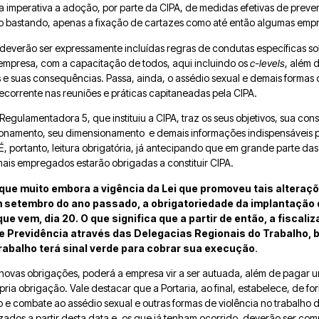
ica imperativa a adoção, por parte da CIPA, de medidas efetivas de pre
ão bastando, apenas a fixação de cartazes como até então algumas em
 deverão ser expressamente incluídas regras de condutas específicas so
empresa, com a capacitação de todos, aqui incluindo os
c-levels
, além 
 e suas consequências. Passa, ainda, o assédio sexual e demais formas 
recorrente nas reuniões e práticas capitaneadas pela CIPA.
egulamentadora 5, que instituiu a CIPA, traz os seus objetivos, sua con
cionamento, seu dimensionamento e demais informações indispensáveis 
 portanto, leitura obrigatória, já antecipando que em grande parte das
is empregados estarão obrigadas a constituir CIPA.
que muito embora a vigência da Lei que promoveu tais alteraçõ
 setembro do ano passado, a obrigatoriedade da implantação 
que vem, dia 20. O que significa que a partir de então, a fiscali
 e Previdência através das Delegacias Regionais do Trabalho,
Trabalho terá sinal verde para cobrar sua execução
.
vas obrigações, poderá a empresa vir a ser autuada, além de pagar um
ria obrigação. Vale destacar que a Portaria, ao final, estabelece, de f
e combate ao assédio sexual e outras formas de violência no trabalho d
izados a partir desta data e, os que já tenham ocorrido, deverão ser c