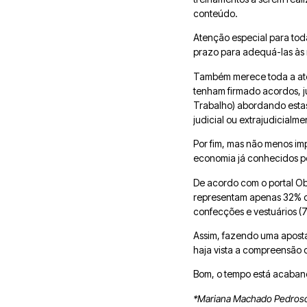
conteúdo.
Atenção especial para tod
prazo para adequá-las às 
Também merece toda a ate
tenham firmado acordos, ju
Trabalho) abordando estas
judicial ou extrajudicial
Por fim, mas não menos im
economia já conhecidos pe
De acordo com o portal Obj
representam apenas 32% da
confecções e vestuários (7
Assim, fazendo uma aposta
haja vista a compreensão d
Bom, o tempo está acabando
*Mariana Machado Pedroso, 