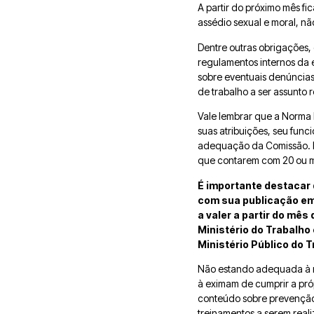
A partir do próximo mês f
assédio sexual e moral, n
Dentre outras obrigações,
regulamentos internos da 
sobre eventuais denúncias
de trabalho a ser assunto 
Vale lembrar que a Norma R
suas atribuições, seu fun
adequação da Comissão. É,
que contarem com 20 ou ma
É importante destacar 
com sua publicação em
a valer a partir do mês 
Ministério do Trabalho
Ministério Público do 
Não estando adequada à no
à eximam de cumprir a próp
conteúdo sobre prevenção 
treinamentos a serem real