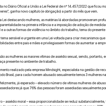
a no Diário Oficial a União a Lei Federal de nº 14.457/2022 que ficou mai
es”, ganha novo capítulo (e obrigação) a partir do mês que vem.
a Lei destacando mulheres, as matérias lá abordadas promoveram pro
à parentalidade na primeira infância e a imposição de adoção de medid
e a outras formas de violência no âmbito do trabalho, tema do presente 
te tema sensível e urgente em uma Lei voltada para criar mecanismos que
abilidades entre pais e mães e privilegiassem formas de aumentar a emp
ão as mulheres as maiores vítimas de assédio sexual, sendo, portanto, 
ça presente no ambiente de trabalho.
ento realizado pela empresa Mindsight, especialista na gestão de rec
 todo Brasil, para cada homem abusado sexualmente temos 3 mulheres n
nfelizmente, já esperado – elevado número de vítimas mulheres de abus
os assediadores já que 76% das pessoas foram assediadas sexualmente 
ro – assédio moral – essa proporcionalidade se reduz substancialmente