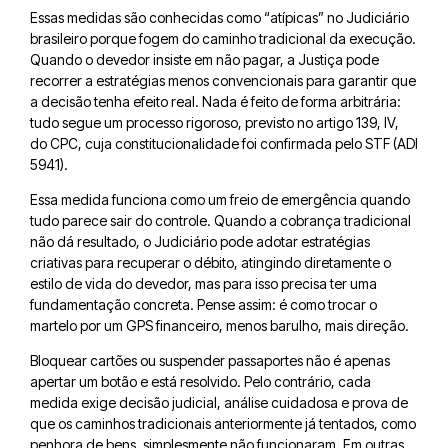
Essas medidas são conhecidas como “atípicas” no Judiciário
brasileiro porque fogem do caminho tradicional da execução.
Quando o devedor insiste em não pagar, a Justiça pode
recorrer a estratégias menos convencionais para garantir que
a decisão tenha efeito real. Nada é feito de forma arbitrária:
tudo segue um processo rigoroso, previsto no artigo 139, IV,
do CPC, cuja constitucionalidade foi confirmada pelo STF (ADI
5941).
Essa medida funciona como um freio de emergência quando
tudo parece sair do controle. Quando a cobrança tradicional
não dá resultado, o Judiciário pode adotar estratégias
criativas para recuperar o débito, atingindo diretamente o
estilo de vida do devedor, mas para isso precisa ter uma
fundamentação concreta. Pense assim: é como trocar o
martelo por um GPS financeiro, menos barulho, mais direção.
Bloquear cartões ou suspender passaportes não é apenas
apertar um botão e está resolvido. Pelo contrário, cada
medida exige decisão judicial, análise cuidadosa e prova de
que os caminhos tradicionais anteriormente já tentados, como
penhora de bens, simplesmente não funcionaram. Em outras