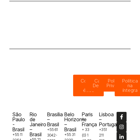
Código
Canal de
Política de
Política
de
Denúncias
Privacidade
na
ética
íntegra
São
Rio
Brasília
Belo
Paris
Lisboa
Paulo
de
–
Horizonte
–
–
-
Janeiro
Brasil
–
França
Portugal
Brasil
–
Brasil
+55 61
+ 33
+351
Brasil
+55 11
+55 31
3042-
(0) 1
211
+55 21