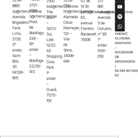
3254-
3228-
3500
42 56
313
3721-
9800
1150
bsb@chenut.online
14 00
660
2650
sp@chenut.online
bh@chenut.online
The
paris@chenut.online
lisboa@chenut.online
rj@chenut.online
Avenida
Alameda
Brain
63,
Avenida
Praia
Brigadeiro
Oscar
–
avenue
5 de
de
Faria
Niemeyer,
SGCV
Franklin
Outubro,
Botafogo,
Lima,
132 –
Sul,
Roosevelt
n° 85
CHENUT,
228 –
3729,
Vila
OLIVEIRA,
Lote
75008
1°
SANTIAGO
16º
5°
da
12/22
andar
–
andar
andar,
Serra,
AE
1050-
SOCIEDADE
–
Itaim
34006-
Shopping
050
DE
Botafogo
Bibi,
049
Casa
ADVOGADOS
22250-
SP,
|
Park,
08.596.867/000
145
04538-
1º
63
905
andar
–
Guará,
71215-
100