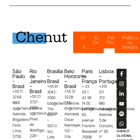
Código
Canal de
Política de
Política
de
Denúncias
Privacidade
na
ética
íntegra
São
Rio
Brasília
Belo
Paris
Lisboa
Paulo
de
–
Horizonte
–
–
-
Janeiro
Brasil
–
França
Portugal
Brasil
–
Brasil
+55 61
+ 33
+351
Brasil
+55 11
+55 31
3042-
(0) 1
211
+55 21
3254-
3228-
3500
42 56
313
3721-
9800
1150
bsb@chenut.online
14 00
660
2650
sp@chenut.online
bh@chenut.online
The
paris@chenut.online
lisboa@chenut.online
rj@chenut.online
Avenida
Alameda
Brain
63,
Avenida
Praia
Brigadeiro
Oscar
–
avenue
5 de
de
Faria
Niemeyer,
SGCV
Franklin
Outubro,
Botafogo,
Lima,
132 –
Sul,
Roosevelt
n° 85
CHENUT,
228 –
OLIVEIRA,
3729,
Vila
Lote
75008
1°