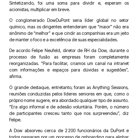
Sintetizando, foi uma soma para dividir e, esperam os
acionistas, multiplicar em breve.
O conglomerado DowDuPont seria líder global no setor
químico, mas os dirigentes entenderam que “maior” não era
sinônimo de “melhor” e que cindir as companhias era um jeito
de manter o foco e a excelência de suas especialidades.
De acordo Felipe Neufeld, diretor de RH da Dow, durante o
processo de fusão as empresas foram completamente
reorganizadas. “Para facilitar, criamos um canal na intranet
com informações e espaços para dúvidas e sugestões”,
afirma.
O grande destaque, entretanto, foram as Anything Sessions,
reuniões conduzidas pelos líderes seniores em que, como o
próprio nome sugere, era abordado qualquer tipo de assunto.
“Era algo informal e de adesão voluntária. Porém, o número
de participantes cresceu tanto que nos surpreendeu”, diz
Felipe.
A Dow absorveu cerca de 2 200 funcionários da DuPont e
todos passaram por um processo de onboarding para alinhar