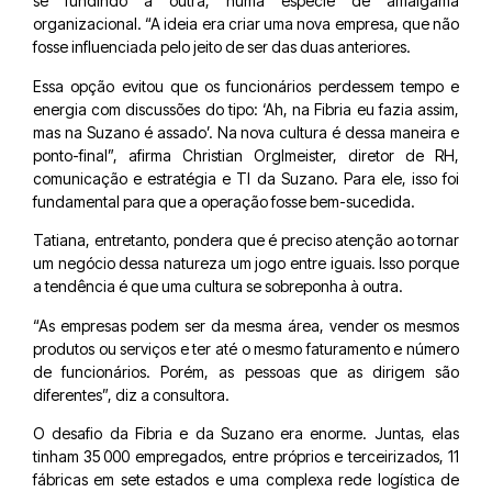
se fundindo à outra, numa espécie de amálgama
organizacional. “A ideia era criar uma nova empresa, que não
fosse influenciada pelo jeito de ser das duas anteriores.
Essa opção evitou que os funcionários perdessem tempo e
energia com discussões do tipo: ‘Ah, na Fibria eu fazia assim,
mas na Suzano é assado’. Na nova cultura é dessa maneira e
ponto-final”, afirma Christian Orglmeister, diretor de RH,
comunicação e estratégia e TI da Suzano. Para ele, isso foi
fundamental para que a operação fosse bem-sucedida.
Tatiana, entretanto, pondera que é preciso atenção ao tornar
um negócio dessa natureza um jogo entre iguais. Isso porque
a tendência é que uma cultura se sobreponha à outra.
“As empresas podem ser da mesma área, vender os mesmos
produtos ou serviços e ter até o mesmo faturamento e número
de funcionários. Porém, as pessoas que as dirigem são
diferentes”, diz a consultora.
O desafio da Fibria e da Suzano era enorme. Juntas, elas
tinham 35 000 empregados, entre próprios e terceirizados, 11
fábricas em sete estados e uma complexa rede logística de