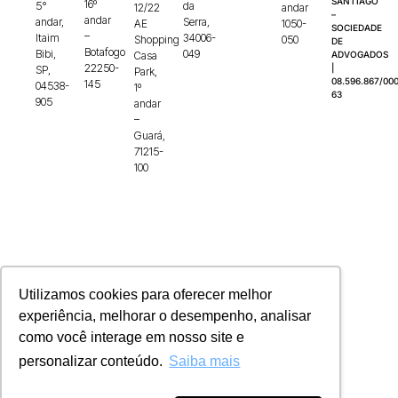
SANTIAGO
16º
5°
da
12/22
andar
–
andar
andar,
Serra,
AE
1050-
SOCIEDADE
–
Itaim
34006-
Shopping
050
DE
Botafogo
Bibi,
049
Casa
ADVOGADOS
22250-
|
SP,
Park,
08.596.867/000
145
04538-
1º
63
905
andar
–
Guará,
71215-
100
Utilizamos cookies para oferecer melhor
experiência, melhorar o desempenho, analisar
como você interage em nosso site e
personalizar conteúdo.
Saiba mais