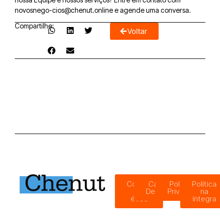
novosnego-cios@chenut.online e agende uma conversa.
Compartilhe:
Voltar
Código
Canal de
Política de
Política
de
Denúncias
Privacidade
na
ética
íntegra