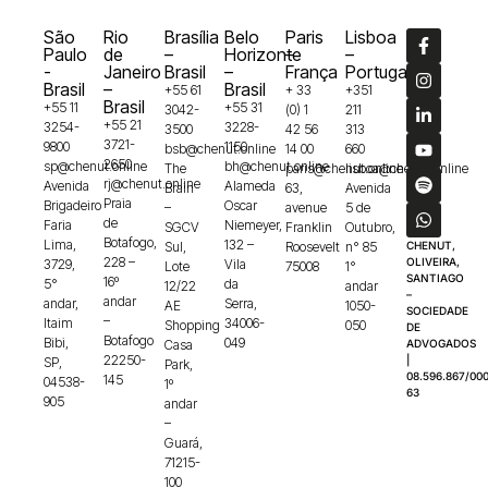
São
Rio
Brasília
Belo
Paris
Lisboa
Paulo
de
–
Horizonte
–
–
-
Janeiro
Brasil
–
França
Portugal
Brasil
–
Brasil
+55 61
+ 33
+351
Brasil
+55 11
+55 31
3042-
(0) 1
211
+55 21
3254-
3228-
3500
42 56
313
3721-
9800
1150
bsb@chenut.online
14 00
660
2650
sp@chenut.online
bh@chenut.online
The
paris@chenut.online
lisboa@chenut.online
rj@chenut.online
Avenida
Alameda
Brain
63,
Avenida
Praia
Brigadeiro
Oscar
–
avenue
5 de
de
Faria
Niemeyer,
SGCV
Franklin
Outubro,
Botafogo,
Lima,
132 –
Sul,
Roosevelt
n° 85
CHENUT,
228 –
OLIVEIRA,
3729,
Vila
Lote
75008
1°
SANTIAGO
16º
5°
da
12/22
andar
–
andar
andar,
Serra,
AE
1050-
SOCIEDADE
–
Itaim
34006-
Shopping
050
DE
Botafogo
Bibi,
049
Casa
ADVOGADOS
22250-
|
SP,
Park,
08.596.867/000
145
04538-
1º
63
905
andar
–
Guará,
71215-
100