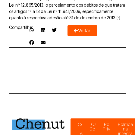
Lei nº 12.865/2013, o parcelamento dos débitos de que tratam
os artigos 1º a 13 da Lei nº 11.941/2009, especificamente
quanto à respectiva adesão até 31 de dezembro de 2013.[:]
Compartilhe:
Voltar
Código
Canal de
Política de
Política
de
Denúncias
Privacidade
na
ética
íntegra