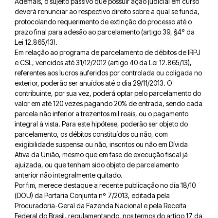
Ademais, o sujeito passivo que possuir ação judicial em curso
deverá renunciar ao respectivo direito sobre a qual se funda,
protocolando requerimento de extinção do processo até o
prazo final para adesão ao parcelamento (artigo 39, §4° da
Lei 12.865/13).
Em relação ao programa de parcelamento de débitos de IRPJ
e CSL, vencidos até 31/12/2012 (artigo 40 da Lei 12.865/13),
referentes aos lucros auferidos por controlada ou coligada no
exterior, poderão ser anuídos até o dia 29/11/2013. O
contribuinte, por sua vez, poderá optar pelo parcelamento do
valor em até 120 vezes pagando 20% de entrada, sendo cada
parcela não inferior a trezentos mil reais, ou o pagamento
integral à vista. Para este hipótese, poderão ser objeto do
parcelamento, os débitos constituídos ou não, com
exigibilidade suspensa ou não, inscritos ou não em Dívida
Ativa da União, mesmo que em fase de execução fiscal já
ajuizada, ou que tenham sido objeto de parcelamento
anterior não integralmente quitado.
Por fim, merece destaque a recente publicação no dia 18/10
(DOU) da Portaria Conjunta nº 7/2013, editada pela
Procuradoria-Geral da Fazenda Nacional e pela Receita
Federal do Brasil, regulamentando, nos termos do artigo 17 da