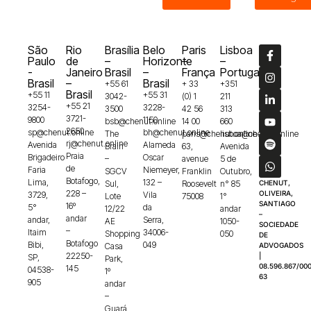
São
Rio
Brasília
Belo
Paris
Lisboa
Paulo
de
–
Horizonte
–
–
-
Janeiro
Brasil
–
França
Portugal
Brasil
–
Brasil
+55 61
+ 33
+351
Brasil
+55 11
+55 31
3042-
(0) 1
211
+55 21
3254-
3228-
3500
42 56
313
3721-
9800
1150
bsb@chenut.online
14 00
660
2650
sp@chenut.online
bh@chenut.online
The
paris@chenut.online
lisboa@chenut.online
rj@chenut.online
Avenida
Alameda
Brain
63,
Avenida
Praia
Brigadeiro
Oscar
–
avenue
5 de
de
Faria
Niemeyer,
SGCV
Franklin
Outubro,
Botafogo,
Lima,
132 –
Sul,
Roosevelt
n° 85
CHENUT,
228 –
OLIVEIRA,
3729,
Vila
Lote
75008
1°
SANTIAGO
16º
5°
da
12/22
andar
–
andar
andar,
Serra,
AE
1050-
SOCIEDADE
–
Itaim
34006-
Shopping
050
DE
Botafogo
Bibi,
049
Casa
ADVOGADOS
22250-
|
SP,
Park,
08.596.867/000
145
04538-
1º
63
905
andar
–
Guará,