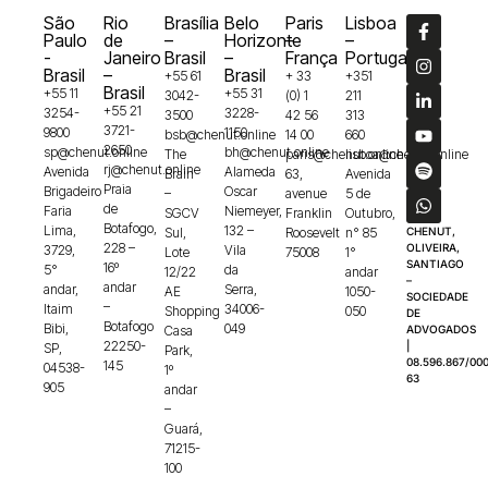
São
Rio
Brasília
Belo
Paris
Lisboa
Paulo
de
–
Horizonte
–
–
-
Janeiro
Brasil
–
França
Portugal
Brasil
–
Brasil
+55 61
+ 33
+351
Brasil
+55 11
+55 31
3042-
(0) 1
211
+55 21
3254-
3228-
3500
42 56
313
3721-
9800
1150
bsb@chenut.online
14 00
660
2650
sp@chenut.online
bh@chenut.online
The
paris@chenut.online
lisboa@chenut.online
rj@chenut.online
Avenida
Alameda
Brain
63,
Avenida
Praia
Brigadeiro
Oscar
–
avenue
5 de
de
Faria
Niemeyer,
SGCV
Franklin
Outubro,
Botafogo,
Lima,
132 –
Sul,
Roosevelt
n° 85
CHENUT,
228 –
OLIVEIRA,
3729,
Vila
Lote
75008
1°
SANTIAGO
16º
5°
da
12/22
andar
–
andar
andar,
Serra,
AE
1050-
SOCIEDADE
–
Itaim
34006-
Shopping
050
DE
Botafogo
Bibi,
049
Casa
ADVOGADOS
22250-
|
SP,
Park,
08.596.867/000
145
04538-
1º
63
905
andar
–
Guará,
71215-
100