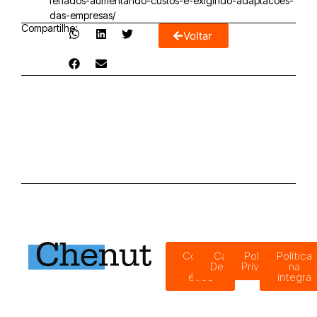
feriados-aumentando-custos-e-exigindo-adaptacoes-
das-empresas/
Compartilhe:
Voltar
Código
Canal de
Política de
Política
de
Denúncias
Privacidade
na
ética
íntegra