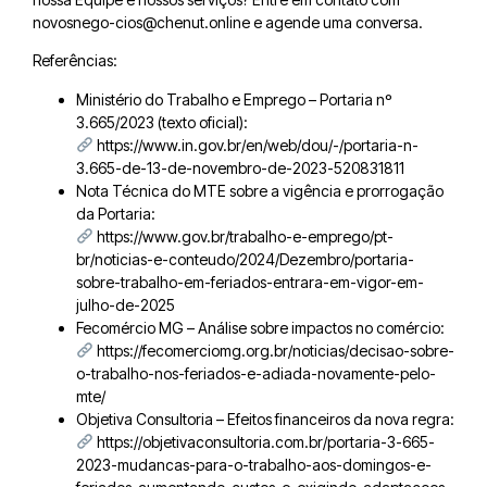
novosnego-cios@chenut.online e agende uma conversa.
Referências:
Ministério do Trabalho e Emprego – Portaria nº
3.665/2023 (texto oficial):
https://www.in.gov.br/en/web/dou/-/portaria-n-
3.665-de-13-de-novembro-de-2023-520831811
Nota Técnica do MTE sobre a vigência e prorrogação
da Portaria:
https://www.gov.br/trabalho-e-emprego/pt-
br/noticias-e-conteudo/2024/Dezembro/portaria-
sobre-trabalho-em-feriados-entrara-em-vigor-em-
julho-de-2025
Fecomércio MG – Análise sobre impactos no comércio:
https://fecomerciomg.org.br/noticias/decisao-sobre-
o-trabalho-nos-feriados-e-adiada-novamente-pelo-
mte/
Objetiva Consultoria – Efeitos financeiros da nova regra:
https://objetivaconsultoria.com.br/portaria-3-665-
2023-mudancas-para-o-trabalho-aos-domingos-e-