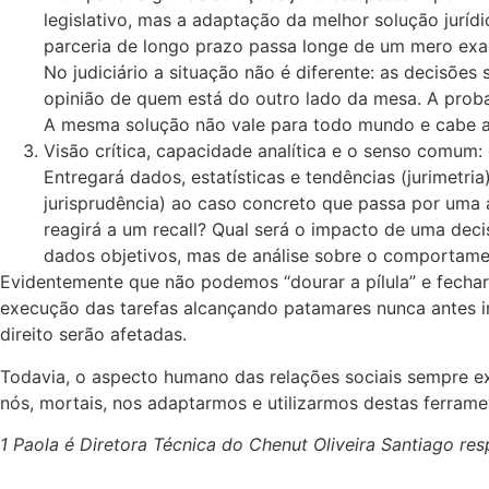
legislativo, mas a adaptação da melhor solução juríd
parceria de longo prazo passa longe de um mero exam
No judiciário a situação não é diferente: as decisõ
opinião de quem está do outro lado da mesa. A probab
A mesma solução não vale para todo mundo e cabe ao
Visão crítica, capacidade analítica e o senso comum: e
Entregará dados, estatísticas e tendências (jurimetri
jurisprudência) ao caso concreto que passa por um
reagirá a um recall? Qual será o impacto de uma de
dados objetivos, mas de análise sobre o comportam
Evidentemente que não podemos “dourar a pílula” e fechar
execução das tarefas alcançando patamares nunca antes ima
direito serão afetadas.
Todavia, o aspecto humano das relações sociais sempre ex
nós, mortais, nos adaptarmos e utilizarmos destas ferrame
1 Paola é Diretora Técnica do Chenut Oliveira Santiago r