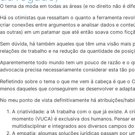
O tema da moda em todas as áreas (e no direito não é dife
Há os otimistas que ressaltam o quanto a ferramenta revol
criar conexões entre argumentos e analisar dados e conteú
as outras) em um patamar que até então soava como ficção
Sem dúvida, há também aqueles que têm uma visão mais pe
relações de trabalho e na redução da quantidade de posiçõ
Aparentemente todo mundo tem um pouco de razão e o que nã
advocacia precisa necessariamente considerar esta tão po
Refletindo sobre o tema o que me vem à cabeça é que o C
menos daqueles que conseguirem se desenvolver e adapta
No meu ponto de vista definitivamente há atribuições/hab
A criatividade: a IA trabalha com o que já existe.
momento (VUCA) é exclusiva dos humanos. Pensar em 
multidisciplinar e integrados aos diversos campos d
A empatia: algumas soluções jurídicas passam por u