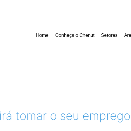
Home
Conheça o Chenut
Setores
Ár
irá tomar o seu emprego