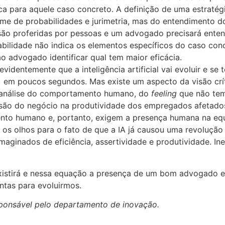
ica para aquele caso concreto. A definição de uma estratég
e de probabilidades e jurimetria, mas do entendimento do
es são proferidas por pessoas e um advogado precisará ent
ilidade não indica os elementos específicos do caso concre
 advogado identificar qual tem maior eficácia.
videntemente que a inteligência artificial vai evoluir e se
a) em poucos segundos. Mas existe um aspecto da visão crít
a análise do comportamento humano, do
feeling
que não te
cisão do negócio na produtividade dos empregados afetad
ento humano e, portanto, exigem a presença humana na eq
 os olhos para o fato de que a IA já causou uma revolução
ginados de eficiência, assertividade e produtividade. Inev
istirá e nessa equação a presença de um bom advogado e se
ntas para evoluirmos.
esponsável pelo departamento de inovação.