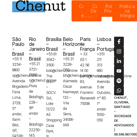
Código
Canal de
Política de
Política
de
Denúncias
Privacidade
na
ética
íntegra
São
Rio
Brasília
Belo
Paris
Lisboa
Paulo
de
–
Horizonte
–
–
-
Janeiro
Brasil
–
França
Portugal
Brasil
–
Brasil
+55 61
+ 33
+351
Brasil
+55 11
+55 31
3042-
(0) 1
211
+55 21
3254-
3228-
3500
42 56
313
3721-
9800
1150
bsb@chenut.online
14 00
660
2650
sp@chenut.online
bh@chenut.online
The
paris@chenut.online
lisboa@chenut.online
rj@chenut.online
Avenida
Alameda
Brain
63,
Avenida
Praia
Brigadeiro
Oscar
–
avenue
5 de
de
Faria
Niemeyer,
SGCV
Franklin
Outubro,
Botafogo,
Lima,
132 –
Sul,
Roosevelt
n° 85
CHENUT,
228 –
OLIVEIRA,
3729,
Vila
Lote
75008
1°
SANTIAGO
16º
5°
da
12/22
andar
–
andar
andar,
Serra,
AE
1050-
SOCIEDADE
–
Itaim
34006-
Shopping
050
DE
Botafogo
Bibi,
049
Casa
ADVOGADOS
22250-
|
SP,
Park,
08.596.867/000
145
04538-
1º