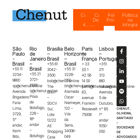
Código
Canal de
Política de
Política
de
Denúncias
Privacidade
na
ética
íntegra
São
Rio
Brasília
Belo
Paris
Lisboa
Paulo
de
–
Horizonte
–
–
-
Janeiro
Brasil
–
França
Portugal
Brasil
–
Brasil
+55 61
+ 33
+351
Brasil
+55 11
+55 31
3042-
(0) 1
211
+55 21
3254-
3228-
3500
42 56
313
3721-
9800
1150
bsb@chenut.online
14 00
660
2650
sp@chenut.online
bh@chenut.online
The
paris@chenut.online
lisboa@chenut.online
rj@chenut.online
Avenida
Alameda
Brain
63,
Avenida
Praia
Brigadeiro
Oscar
–
avenue
5 de
de
Faria
Niemeyer,
SGCV
Franklin
Outubro,
Botafogo,
Lima,
132 –
Sul,
Roosevelt
n° 85
CHENUT,
228 –
OLIVEIRA,
3729,
Vila
Lote
75008
1°
SANTIAGO
16º
5°
da
12/22
andar
–
andar
andar,
Serra,
AE
1050-
SOCIEDADE
–
Itaim
34006-
Shopping
050
DE
Botafogo
Bibi,
049
Casa
ADVOGADOS