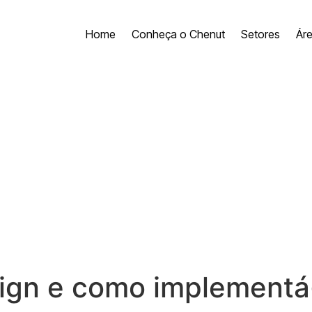
Home
Conheça o Chenut
Setores
Ár
sign e como implementá