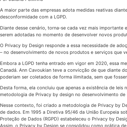
A maior parte das empresas adota medidas reativas diant
desconformidade com a LGPD.
Diante desse cenário, torna-se cada vez mais importante 
serem adotadas no momento de desenvolver novos produto
O Privacy by Design responde a essa necessidade de adoç
– no desenvolvimento de novos produtos e serviços que v
Embora a LGPD tenha entrado em vigor em 2020, essa met
Canadá. Ann Cavoukian teve a convicção de que diante do
poderiam ser coletados de forma ilimitada, sem que fossem
Desta forma, ela concluiu que apenas a existência de leis 
metodologia de Privacy by design no desenvolvimento de 
Nesse contexto, foi criado a metodologia de Privacy by D
de dados. Em 1995 a Diretiva 95/46 da União Europeia s
Proteção de Dados (RGPD) estabeleceu o Privacy by Design
Assim, o Privacy by Design se consolidou como prática 