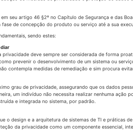
n em seu artigo 46 §2º no Capítulo de Segurança e das Boa
a fase de concepção do produto ou serviço até a sua exec
undamentais, sendo estes:
ediar
a privacidade deve sempre ser considerada de forma proati
omo prevenir o desenvolvimento de um sistema ou serviço 
n não contempla medidas de remediação e sim procura evit
áximo grau de privacidade, assegurando que os dados pes
neira, um indivíduo não necessita realizar nenhuma ação p
struída e integrada no sistema, por padrão.
e o design e a arquitetura de sistemas de TI e práticas d
roteção da privacidade como um componente essencial, inte