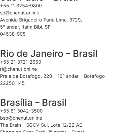
+55 11 3254-9800
sp@chenut.online
Avenida Brigadeiro Faria Lima, 3729,
5° andar, Itaim Bibi, SP,
04538-905
Rio de Janeiro – Brasil
+55 21 3721-2650
rj@chenut.online
Praia de Botafogo, 228 – 16º andar – Botafogo
22250-145
Brasília – Brasil
+55 61 3042-3500
bsb@chenut.online
The Brain – SGCV Sul, Lote 12/22 AE
Shopping Casa Park, 1º andar – Guará,