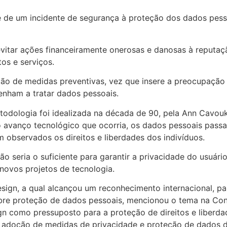
e de um incidente de segurança à proteção dos dados pes
evitar ações financeiramente onerosas e danosas à reputa
s e serviços.
ão de medidas preventivas, vez que insere a preocupação
enham a tratar dados pessoais.
odologia foi idealizada na década de 90, pela Ann Cavou
 avanço tecnológico que ocorria, os dados pessoais passa
 observados os direitos e liberdades dos indivíduos.
não seria o suficiente para garantir a privacidade do usuá
novos projetos de tecnologia.
esign, a qual alcançou um reconhecimento internacional, p
obre proteção de dados pessoais, mencionou o tema na Co
 como pressuposto para a proteção de direitos e liberdad
de adoção de medidas de privacidade e proteção de dados