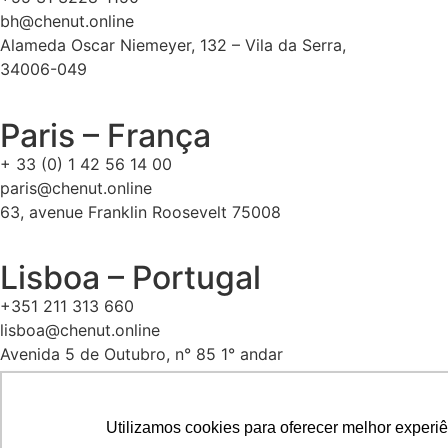
bh@chenut.online
Alameda Oscar Niemeyer, 132 – Vila da Serra,
34006-049
Paris – França
+ 33 (0) 1 42 56 14 00
paris@chenut.online
63, avenue Franklin Roosevelt 75008
Lisboa – Portugal
+351 211 313 660
lisboa@chenut.online
Avenida 5 de Outubro, n° 85 1° andar
1050-050
Utilizamos cookies para oferecer melhor experi