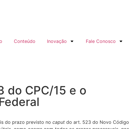
o
Conteúdo
Inovação
Fale Conosco
3 do CPC/15 e o
Federal
is do prazo previsto no
caput
do art. 523 do Novo Códig