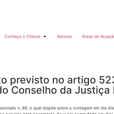
Conheça o Chenut
Setores
Áreas de Atuaçã
 previsto no artigo 52
o Conselho da Justiça 
unciado n. 89, o qual dispõe sobre a contagem em dia úte