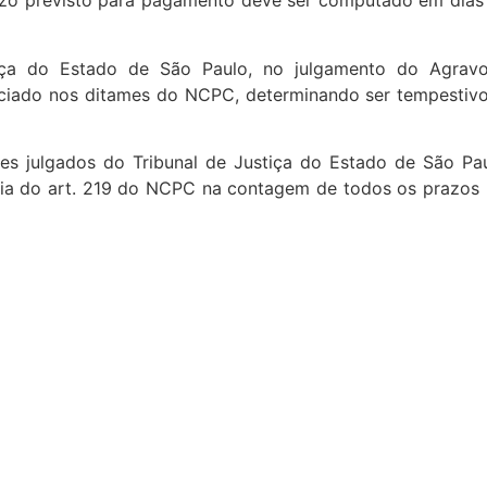
azo previsto para pagamento deve ser computado em dias 
tiça do Estado de São Paulo, no julgamento do Agravo
nciado nos ditames do NCPC, determinando ser tempestiv
es julgados do Tribunal de Justiça do Estado de São Pau
cia do art. 219 do NCPC na contagem de todos os prazos 