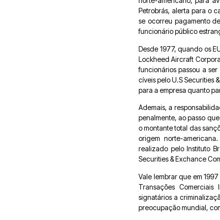
norte-americano, para av
Petrobrás, alerta para o 
se ocorreu pagamento de 
funcionário público estran
Desde 1977, quando os EU
Lockheed Aircraft Corporat
funcionários passou a s
cíveis pelo U.S Securities
para a empresa quanto par
Ademais, a responsabilidad
penalmente, ao passo que 
o montante total das sançõ
origem norte-americana.
realizado pelo Instituto 
Securities & Exchance Com
Vale lembrar que em 1997
Transações Comerciais I
signatários a criminaliza
preocupação mundial, como