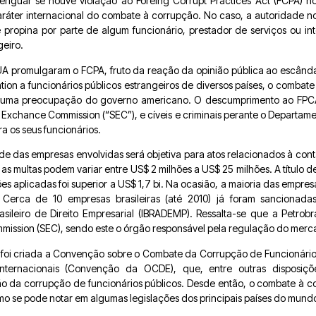
eriguar se houve violação ao Foreing Corrupt Practices Act (FCPA) 
caráter internacional do combate à corrupção. No caso, a autoridade n
propina por parte de algum funcionário, prestador de serviços ou int
geiro.
A promulgaram o FCPA, fruto da reação da opinião pública ao escânda
ion a funcionários públicos estrangeiros de diversos países, o combate
er uma preocupação do governo americano. O descumprimento ao FPC
 & Exchance Commission (“SEC”), e cíveis e criminais perante o Departamen
a os seus funcionários.
e das empresas envolvidas será objetiva para atos relacionados à contab
as multas podem variar entre US$ 2 milhões a US$ 25 milhões. A título d
es aplicadas foi superior a US$ 1,7 bi. Na ocasião, a maioria das empr
 Cerca de 10 empresas brasileiras (até 2010) já foram sancionada
Brasileiro de Direito Empresarial (IBRADEMP). Ressalta-se que a Petrobr
mission (SEC), sendo este o órgão responsável pela regulação do merc
 foi criada a Convenção sobre o Combate da Corrupção de Funcionários
nternacionais (Convenção da OCDE), que, entre outras disposiçõ
ção da corrupção de funcionários públicos. Desde então, o combate à 
 se pode notar em algumas legislações dos principais países do mund