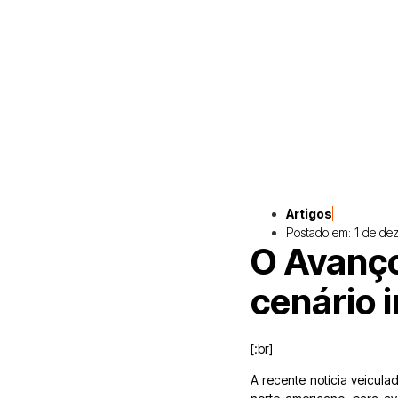
Artigos
Postado em:
1 de de
O Avanço
cenário 
[:br]
A recente notícia veicula