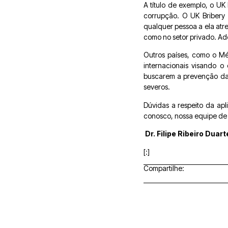
A título de exemplo, o U
corrupção. O UK Bribery 
qualquer pessoa a ela atr
como no setor privado. Ade
Outros países, como o Méx
internacionais visando 
buscarem a prevenção das
severos.
Dúvidas a respeito da ap
conosco, nossa equipe de d
Dr. Filipe Ribeiro Duar
[:]
Compartilhe: