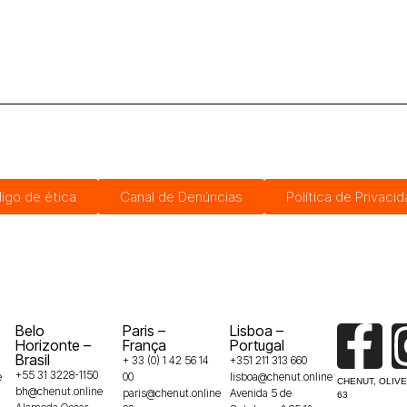
igo de ética
Canal de Denúncias
Política de Privaci
Belo
Paris –
Lisboa –
Horizonte –
França
Portugal
Brasil
+ 33 (0) 1 42 56 14
+351 211 313 660
+55 31 3228-1150
e
00
lisboa@chenut.online
CHENUT, OLIVE
bh@chenut.online
paris@chenut.online
Avenida 5 de
63