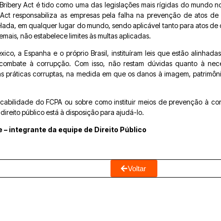
K Bribery Act é tido como uma das legislações mais rígidas do mundo 
Act responsabiliza as empresas pela falha na prevenção de atos de
elada, em qualquer lugar do mundo, sendo aplicável tanto para atos de 
mais, não estabelece limites às multas aplicadas.
ico, a Espanha e o próprio Brasil, instituíram leis que estão alinhada
o combate à corrupção. Com isso, não restam dúvidas quanto à nec
 práticas corruptas, na medida em que os danos à imagem, patrimôni
licabilidade do FCPA ou sobre como instituir meios de prevenção à co
ireito público está à disposição para ajudá-lo.
te – integrante da equipe de Direito Público
Voltar