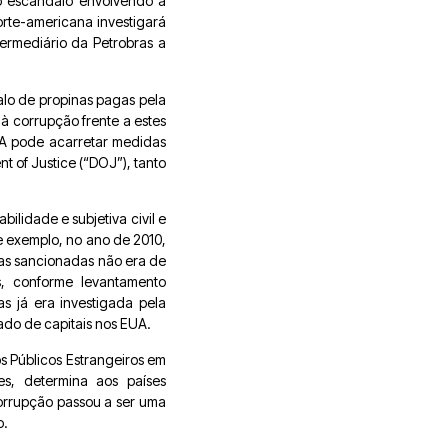
no escândalo envolvendo a
orte-americana investigará
ermediário da Petrobras a
lo de propinas pagas pela
 à corrupção frente a estes
A pode acarretar medidas
t of Justice (“DOJ”), tanto
ilidade e subjetiva civil e
e exemplo, no ano de 2010,
esas sancionadas não era de
s, conforme levantamento
as já era investigada pela
ado de capitais nos EUA.
 Públicos Estrangeiros em
es, determina aos países
corrupção passou a ser uma
o.