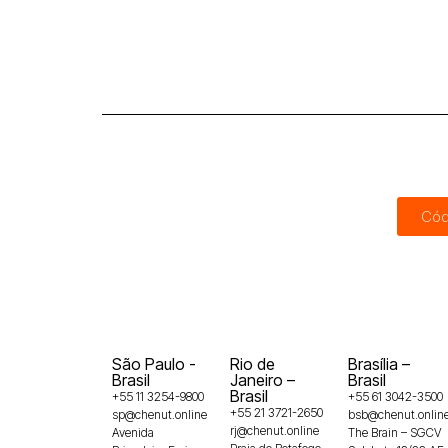
Cód
São Paulo -
Rio de
Brasília –
Brasil
Janeiro –
Brasil
Brasil
+55 11 3254-9800
+55 61 3042-3500
+55 21 3721-2650
sp@chenut.online
bsb@chenut.onlin
rj@chenut.online
Avenida
The Brain – SGCV