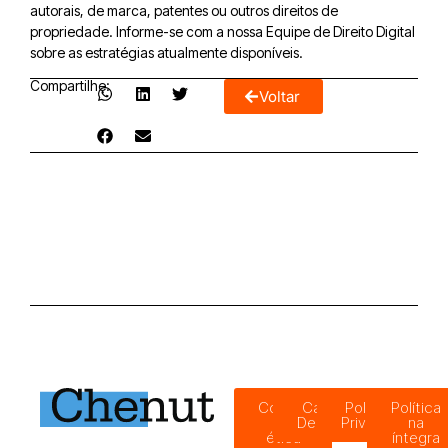
autorais, de marca, patentes ou outros direitos de
propriedade. Informe-se com a nossa Equipe de Direito Digital
sobre as estratégias atualmente disponíveis.
Compartilhe:
Voltar
Código
Canal de
Política de
Política
de
Denúncias
Privacidade
na
ética
íntegra