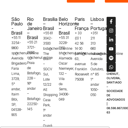
São
Rio
Brasília
Belo
Paris
Lisboa
Paulo
de
–
Horizonte
–
–
-
Janeiro
Brasil
–
França
Portugal
Brasil
–
Brasil
+55 61
+ 33
+351
Brasil
+55 11
+55 31
3042-
(0) 1
211
+55 21
3254-
3228-
3500
42 56
313
3721-
9800
1150
bsb@chenut.online
14 00
660
2650
sp@chenut.online
bh@chenut.online
The
paris@chenut.online
lisboa@chenut.online
rj@chenut.online
Avenida
Alameda
Brain
63,
Avenida
Praia
Brigadeiro
Oscar
–
avenue
5 de
de
Faria
Niemeyer,
SGCV
Franklin
Outubro,
Botafogo,
Lima,
132 –
Sul,
Roosevelt
n° 85
CHENUT,
228 –
OLIVEIRA,
3729,
Vila
Lote
75008
1°
SANTIAGO
16º
5°
da
12/22
andar
–
andar
andar,
Serra,
AE
1050-
SOCIEDADE
–
Itaim
34006-
Shopping
050
DE
Botafogo
Bibi,
049
Casa
ADVOGADOS
22250-
|
SP,
Park,
08.596.867/000
145
04538-
1º
63
905
andar
–
Guará,