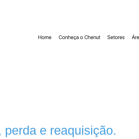
Home
Conheça o Chenut
Setores
Ár
 perda e reaquisição.