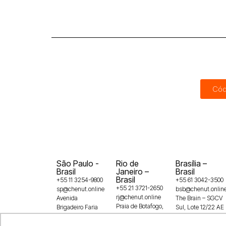
Cód
São Paulo -
Rio de
Brasília –
Brasil
Janeiro –
Brasil
Brasil
+55 11 3254-9800
+55 61 3042-3500
+55 21 3721-2650
sp@chenut.online
bsb@chenut.onlin
rj@chenut.online
Avenida
The Brain – SGCV
Praia de Botafogo,
Brigadeiro Faria
Sul, Lote 12/22 AE
228 – 16º andar –
Lima, 3729,
Shopping Casa
Botafogo
5° andar, Itaim
Park, 1º andar –