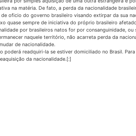
sileira por simples aquisição de uma outra estrangeira é p
ativa na matéria. De fato, a perda da nacionalidade brasil
 de oficio do governo brasileiro visando extirpar da sua 
o quase sempre de iniciativa do próprio brasileiro afetado
onalidade por brasileiros natos for por consanguinidade, o
rmanecer naquele território, não acarreta perda da nacional
mudar de nacionalidade.
 poderá readquiri-la se estiver domiciliado no Brasil. Para
eaquisição da nacionalidade.[:]