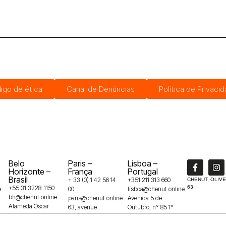
igo de ética
Canal de Denúncias
Política de Privaci
Belo
Paris –
Lisboa –
Horizonte –
França
Portugal
Brasil
+ 33 (0) 1 42 56 14
+351 211 313 660
CHENUT, OLIVE
+55 31 3228-1150
63
e
00
lisboa@chenut.online
bh@chenut.online
paris@chenut.online
Avenida 5 de
Alameda Oscar
63, avenue
Outubro, n° 85 1°
Niemeyer, 132 –
Franklin Roosevelt
andar
Vila da Serra,
75008
1050-050