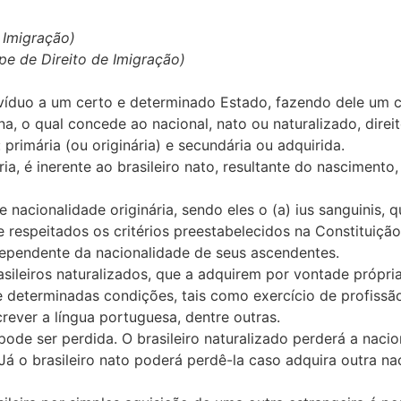
 Imigração)
pe de Direito de Imigração)
indivíduo a um certo e determinado Estado, fazendo dele u
, o qual concede ao nacional, nato ou naturalizado, direit
 primária (ou originária) e secundária ou adquirida.
, é inerente ao brasileiro nato, resultante do nascimento, 
e nacionalidade originária, sendo eles o (a) ius sanguinis, 
respeitados os critérios preestabelecidos na Constituição F
independente da nacionalidade de seus ascendentes.
asileiros naturalizados, que a adquirem por vontade própri
e determinadas condições, tais como exercício de profissã
crever a língua portuguesa, dentre outras.
e ser perdida. O brasileiro naturalizado perderá a nacional
 Já o brasileiro nato poderá perdê-la caso adquira outra n