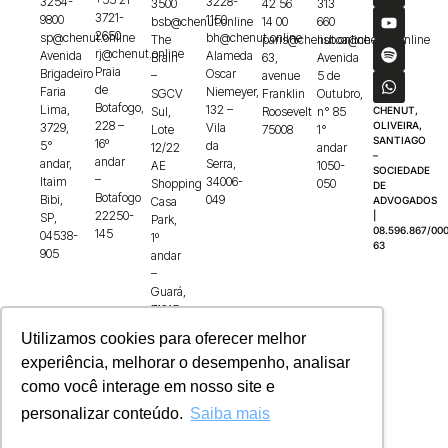
3254-
3228-
3500
42 56
313
3721-
9800
1150
bsb@chenut.online
14 00
660
2650
sp@chenut.online
bh@chenut.online
The
paris@chenut.online
lisboa@chenut.online
rj@chenut.online
Avenida
Alameda
Brain
63,
Avenida
Praia
Brigadeiro
Oscar
–
avenue
5 de
de
Faria
Niemeyer,
SGCV
Franklin
Outubro,
Botafogo,
Lima,
132 –
Sul,
Roosevelt
n° 85
CHENUT,
228 –
OLIVEIRA,
3729,
Vila
Lote
75008
1°
SANTIAGO
16º
5°
da
12/22
andar
–
andar
andar,
Serra,
AE
1050-
SOCIEDADE
–
Itaim
34006-
Shopping
050
DE
Botafogo
Bibi,
049
Casa
ADVOGADOS
22250-
|
SP,
Park,
08.596.867/000
145
04538-
1º
63
905
andar
–
Guará,
71215-
100
Utilizamos cookies para oferecer melhor
experiência, melhorar o desempenho, analisar
como você interage em nosso site e
personalizar conteúdo.
Saiba mais