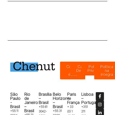
Código
Canal de
Política de
Política
de
Denúncias
Privacidade
na
ética
íntegra
São
Rio
Brasília
Belo
Paris
Lisboa
Paulo
de
–
Horizonte
–
–
-
Janeiro
Brasil
–
França
Portugal
Brasil
–
Brasil
+55 61
+ 33
+351
Brasil
+55 11
+55 31
3042-
(0) 1
211
+55 21