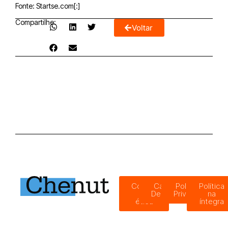
Fonte: Startse.com[:]
Compartilhe:
Voltar
Código
Canal de
Política de
Política
de
Denúncias
Privacidade
na
ética
íntegra