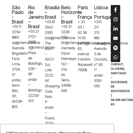
São
Rio
Brasília
Belo
Paris
Lisboa
Paulo
de
–
Horizonte
–
–
-
Janeiro
Brasil
–
França
Portugal
Brasil
–
Brasil
+55 61
+ 33
+351
Brasil
+55 11
+55 31
3042-
(0) 1
211
+55 21
3254-
3228-
3500
42 56
313
3721-
9800
1150
bsb@chenut.online
14 00
660
2650
sp@chenut.online
bh@chenut.online
The
paris@chenut.online
lisboa@chenut.online
rj@chenut.online
Avenida
Alameda
Brain
63,
Avenida
Praia
Brigadeiro
Oscar
–
avenue
5 de
de
Faria
Niemeyer,
SGCV
Franklin
Outubro,
Botafogo,
Lima,
132 –
Sul,
Roosevelt
n° 85
CHENUT,
228 –
OLIVEIRA,
3729,
Vila
Lote
75008
1°
SANTIAGO
16º
5°
da
12/22
andar
–
andar
andar,
Serra,
AE
1050-
SOCIEDADE
–
Itaim
34006-
Shopping
050
DE
Botafogo
Bibi,
049
Casa
ADVOGADOS
22250-
|
SP,
Park,
08.596.867/000
145
04538-
1º
63
905
andar
–
Guará,
71215-
100