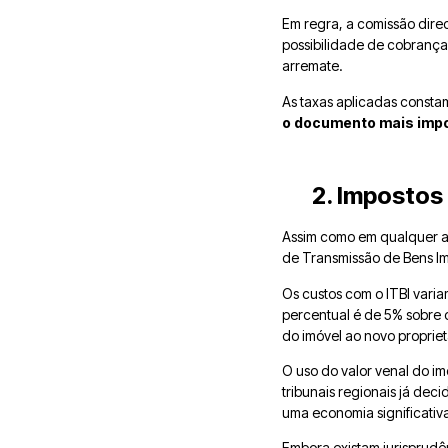
Em regra, a comissão direc
possibilidade de cobrança
arremate.
As taxas aplicadas constam
o documento mais impor
2. Impostos
Assim como em qualquer aq
de Transmissão de Bens Imó
Os custos com o ITBI vari
percentual é de 5% sobre o
do imóvel ao novo propriet
O uso do valor venal do i
tribunais regionais já dec
uma economia significativ
Embora existam jurisprudên