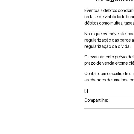
Eventuais débitos condomi
na fase de viabilidade fina
débitos como multas, taxas
Note que os imóveis leilo
regularização das parcela
regularização da dívida.
O levantamento prévio de 
prazo de venda e tome ciê
Contar com o auxílio de u
as chances de uma boa c
[:]
Compartilhe: