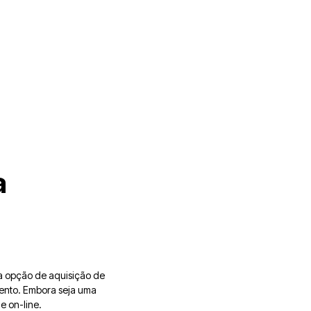
a
ma opção de aquisição de
mento. Embora seja uma
e on-line.