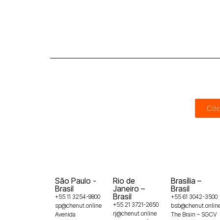
Cód
São Paulo -
Rio de
Brasília –
Brasil
Janeiro –
Brasil
Brasil
+55 11 3254-9800
+55 61 3042-3500
+55 21 3721-2650
sp@chenut.online
bsb@chenut.onlin
rj@chenut.online
Avenida
The Brain – SGCV