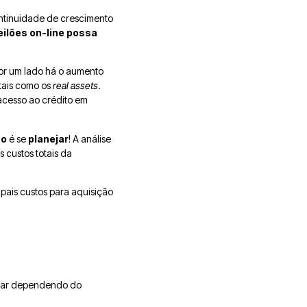
ontinuidade de crescimento
eilões on-line possa
or um lado há o aumento
 tais como os
real assets
.
acesso ao crédito em
so
é se
planejar
! A análise
s custos totais da
pais custos para aquisição
ariar dependendo do