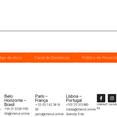
igo de ética
Canal de Denúncias
Política de Privaci
Belo
Paris –
Lisboa –
Horizonte –
França
Portugal
Brasil
+ 33 (0) 1 42 56 14
+351 211 313 660
CHENUT, OLIVE
+55 31 3228-1150
63
e
00
lisboa@chenut.online
bh@chenut.online
paris@chenut.online
Avenida 5 de