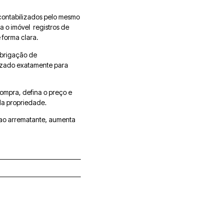
 contabilizados pelo mesmo
ra o imóvel registros de
 forma clara.
obrigação de
lizado exatamente para
compra, defina o preço e
da propriedade.
 ao arrematante, aumenta