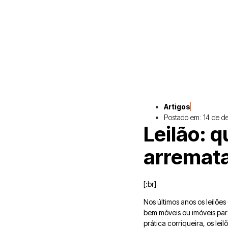
Artigos
Postado em:
14 de d
Leilão: q
arremata
[:br]
Nos últimos anos os leilõ
bem móveis ou imóveis par
prática corriqueira, os l