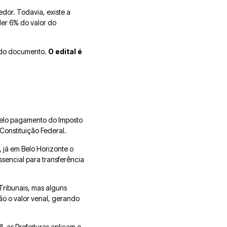
edor. Todavia, existe a
er 6% do valor do
sa do documento.
O edital é
pelo pagamento do Imposto
Constituição Federal.
 já em Belo Horizonte o
ssencial para transferência
Tribunais, mas alguns
não o valor venal, gerando
, as Prefeituras aplicam o