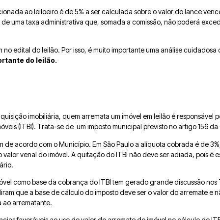
ionada ao leiloeiro é de 5% a ser calculada sobre o valor do lance venc
 de uma taxa administrativa que, somada a comissão, não poderá exced
 no edital do leilão. Por isso, é muito importante uma análise cuidado
tante do leilão.
uisição imobiliária, quem arremata um imóvel em leilão é responsável 
veis (ITBI). Trata-se de um imposto municipal previsto no artigo 156 da 
am de acordo com o Município. Em São Paulo a alíquota cobrada é de 3%,
 valor venal do imóvel. A quitação do ITBI não deve ser adiada, pois é e
ário.
móvel como base da cobrança do ITBI tem gerado grande discussão nos 
idiram que a base de cálculo do imposto deve ser o valor do arremate e 
a ao arrematante.
cias favoráveis ao uso do valor do arremate do imóvel no cálculo do ITBI