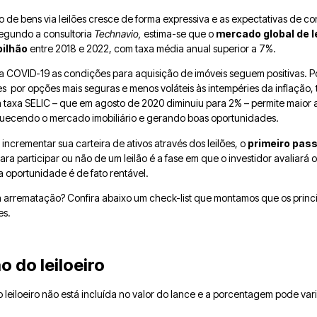
 de bens via leilões cresce de forma expressiva e as expectativas de c
Segundo a consultoria
Technavio,
estima-se que o
mercado global de l
bilhão
entre 2018 e 2022, com taxa média anual superior a 7%.
COVID-19 as condições para aquisição de imóveis seguem positivas. P
s por opções mais seguras e menos voláteis às intempéries da inflação,
a taxa SELIC – que em agosto de 2020 diminuiu para 2% – permite maior 
 aquecendo o mercado imobiliário e gerando boas oportunidades.
ncrementar sua carteira de ativos através dos leilões, o
primeiro pas
ara participar ou não de um leilão é a fase em que o investidor avaliará o
a oportunidade é de fato rentável.
a arrematação? Confira abaixo um check-list que montamos que os princi
es.
o do leiloeiro
o leiloeiro não está incluída no valor do lance e a porcentagem pode v