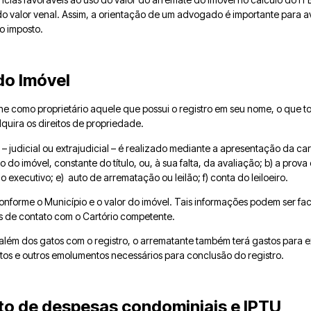
o valor venal. Assim, a orientação de um advogado é importante para av
o imposto.
do Imóvel
fine como proprietário aquele que possui o registro em seu nome, o que t
quira os direitos de propriedade.
– judicial ou extrajudicial – é realizado mediante a apresentação da c
 do imóvel, constante do título, ou, à sua falta, da avaliação; b) a prov
lo executivo; e) auto de arrematação ou leilão; f) conta do leiloeiro.
conforme o Município e o valor do imóvel. Tais informações podem ser fa
és de contato com o Cartório competente.
 além dos gatos com o registro, o arrematante também terá gastos para 
s e outros emolumentos necessários para conclusão do registro.
o de despesas condominiais e IPTU