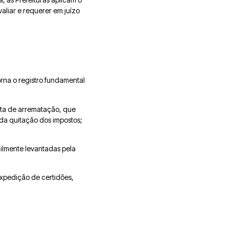
aliar e requerer em juízo
orna o registro fundamental
arta de arrematação, que
a da quitação dos impostos;
cilmente levantadas pela
expedição de certidões,