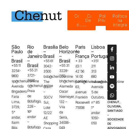
Código
Canal de
Política de
Política
de
Denúncias
Privacidade
na
ética
íntegra
São
Rio
Brasília
Belo
Paris
Lisboa
Paulo
de
–
Horizonte
–
–
-
Janeiro
Brasil
–
França
Portugal
Brasil
–
Brasil
+55 61
+ 33
+351
Brasil
+55 11
+55 31
3042-
(0) 1
211
+55 21
3254-
3228-
3500
42 56
313
3721-
9800
1150
bsb@chenut.online
14 00
660
2650
sp@chenut.online
bh@chenut.online
The
paris@chenut.online
lisboa@chenut.online
rj@chenut.online
Avenida
Alameda
Brain
63,
Avenida
Praia
Brigadeiro
Oscar
–
avenue
5 de
de
Faria
Niemeyer,
SGCV
Franklin
Outubro,
Botafogo,
Lima,
132 –
Sul,
Roosevelt
n° 85
CHENUT,
228 –
OLIVEIRA,
3729,
Vila
Lote
75008
1°
SANTIAGO
16º
5°
da
12/22
andar
–
andar
andar,
Serra,
AE
1050-
SOCIEDADE
–
Itaim
34006-
Shopping
050
DE
Botafogo
Bibi,
049
Casa
ADVOGADOS