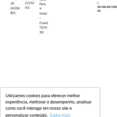
22250-
|
SP,
Park,
08.596.867/000
145
04538-
1º
63
905
andar
–
Guará,
71215-
100
Utilizamos cookies para oferecer melhor
experiência, melhorar o desempenho, analisar
como você interage em nosso site e
personalizar conteúdo.
Saiba mais