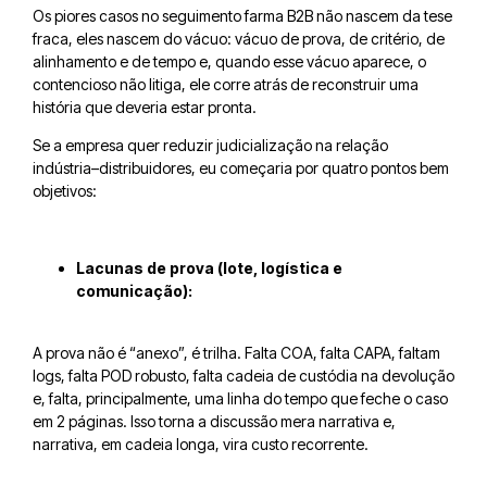
Os piores casos no seguimento farma B2B não nascem da tese
fraca, eles nascem do vácuo: vácuo de prova, de critério, de
alinhamento e de tempo e, quando esse vácuo aparece, o
contencioso não litiga, ele corre atrás de reconstruir uma
história que deveria estar pronta.
Se a empresa quer reduzir judicialização na relação
indústria–distribuidores, eu começaria por quatro pontos bem
objetivos:
Lacunas de prova (lote, logística e
comunicação):
A prova não é “anexo”, é trilha. Falta COA, falta CAPA, faltam
logs, falta POD robusto, falta cadeia de custódia na devolução
e, falta, principalmente, uma linha do tempo que feche o caso
em 2 páginas. Isso torna a discussão mera narrativa e,
narrativa, em cadeia longa, vira custo recorrente.