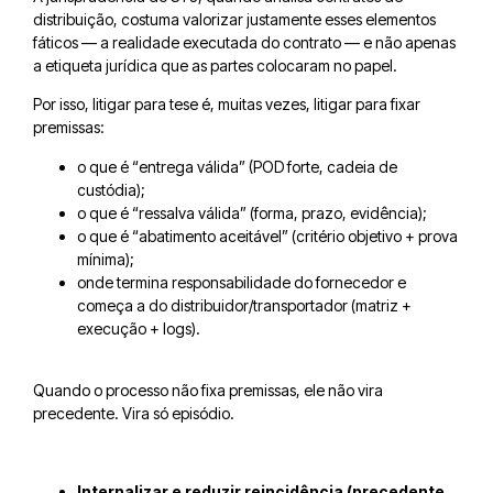
distribuição, costuma valorizar justamente esses elementos
fáticos — a realidade executada do contrato — e não apenas
a etiqueta jurídica que as partes colocaram no papel.
Por isso, litigar para tese é, muitas vezes, litigar para fixar
premissas:
o que é “entrega válida” (POD forte, cadeia de
custódia);
o que é “ressalva válida” (forma, prazo, evidência);
o que é “abatimento aceitável” (critério objetivo + prova
mínima);
onde termina responsabilidade do fornecedor e
começa a do distribuidor/transportador (matriz +
execução + logs).
Quando o processo não fixa premissas, ele não vira
precedente. Vira só episódio.
Internalizar e reduzir reincidência (precedente