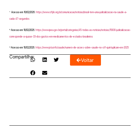
¹
Acesso em 10/02/2026.
https://www.crfpb.org.br/comunicacao/noticias/brasil-tem-uma-judicializacao-na-saude-a-
cada-47-segundos
²
Acesso em 10/02/2026.
https://www.ipea.gov.br/portal/categorias/45-todas-as-noticias/noticias/15830-judicializacao-
corresponde-a-quase-33-dos-gastos-em-medicamentos-de-estados-brasileiros
³
Acesso em 10/02/2026.
https://www.jota.info/saude/numero-de-acoes-sobre-saude-no-stf-quintuplicam-em-2025
Compartilhe:
Voltar