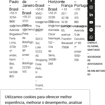
Paulo
de
–
Horizonte
–
–
-
Janeiro
Brasil
–
França
Portugal
Brasil
–
Brasil
+55 61
+ 33
+351
Brasil
+55 11
+55 31
3042-
(0) 1
211
+55 21
3254-
3228-
3500
42 56
313
3721-
9800
1150
bsb@chenut.online
14 00
660
2650
sp@chenut.online
bh@chenut.online
The
paris@chenut.online
lisboa@chenut.online
rj@chenut.online
Avenida
Alameda
Brain
63,
Avenida
Praia
Brigadeiro
Oscar
–
avenue
5 de
de
Faria
Niemeyer,
SGCV
Franklin
Outubro,
Botafogo,
Lima,
132 –
Sul,
Roosevelt
n° 85
CHENUT,
228 –
OLIVEIRA,
3729,
Vila
Lote
75008
1°
SANTIAGO
16º
5°
da
12/22
andar
–
andar
andar,
Serra,
AE
1050-
SOCIEDADE
–
Itaim
34006-
Shopping
050
DE
Botafogo
Bibi,
049
Casa
ADVOGADOS
22250-
|
SP,
Park,
08.596.867/000
145
04538-
1º
63
905
andar
–
Guará,
71215-
100
Utilizamos cookies para oferecer melhor
experiência, melhorar o desempenho, analisar