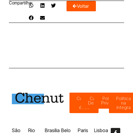
Compartilhe:
Voltar
Código
Canal de
Política de
Política
de
Denúncias
Privacidade
na
ética
íntegra
São
Rio
Brasília
Belo
Paris
Lisboa