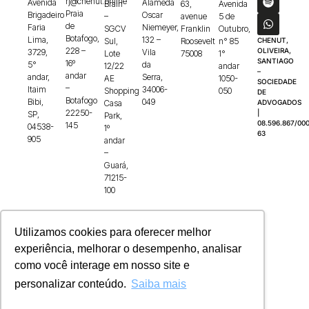
rj@chenut.online
Avenida
Alameda
Brain
63,
Avenida
Praia
Brigadeiro
Oscar
–
avenue
5 de
de
Faria
Niemeyer,
SGCV
Franklin
Outubro,
Botafogo,
Lima,
132 –
Sul,
Roosevelt
n° 85
CHENUT,
228 –
OLIVEIRA,
3729,
Vila
Lote
75008
1°
SANTIAGO
16º
5°
da
12/22
andar
–
andar
andar,
Serra,
AE
1050-
SOCIEDADE
–
Itaim
34006-
Shopping
050
DE
Botafogo
Bibi,
049
Casa
ADVOGADOS
22250-
|
SP,
Park,
08.596.867/000
145
04538-
1º
63
905
andar
–
Guará,
71215-
100
Utilizamos cookies para oferecer melhor
experiência, melhorar o desempenho, analisar
como você interage em nosso site e
personalizar conteúdo.
Saiba mais