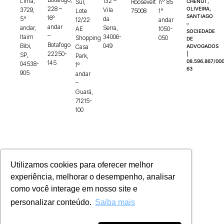
Lima,
132 –
Sul,
Roosevelt
n° 85
CHENUT,
228 –
OLIVEIRA,
3729,
Vila
Lote
75008
1°
SANTIAGO
16º
5°
da
12/22
andar
–
andar
andar,
Serra,
AE
1050-
SOCIEDADE
–
Itaim
34006-
Shopping
050
DE
Botafogo
Bibi,
049
Casa
ADVOGADOS
22250-
|
SP,
Park,
08.596.867/000
145
04538-
1º
63
905
andar
–
Guará,
71215-
100
Utilizamos cookies para oferecer melhor
experiência, melhorar o desempenho, analisar
como você interage em nosso site e
personalizar conteúdo.
Saiba mais