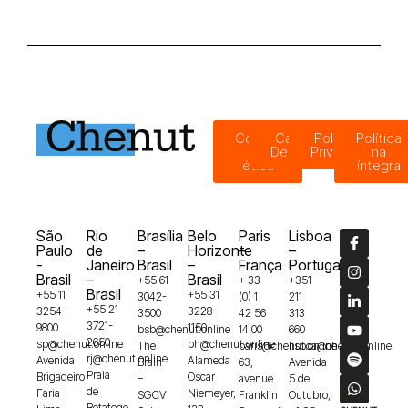
Código
Canal de
Política de
Política
de
Denúncias
Privacidade
na
ética
íntegra
São
Rio
Brasília
Belo
Paris
Lisboa
Paulo
de
–
Horizonte
–
–
-
Janeiro
Brasil
–
França
Portugal
Brasil
–
Brasil
+55 61
+ 33
+351
Brasil
+55 11
+55 31
3042-
(0) 1
211
+55 21
3254-
3228-
3500
42 56
313
3721-
9800
1150
bsb@chenut.online
14 00
660
2650
sp@chenut.online
bh@chenut.online
The
paris@chenut.online
lisboa@chenut.online
rj@chenut.online
Avenida
Alameda
Brain
63,
Avenida
Praia
Brigadeiro
Oscar
–
avenue
5 de
de
Faria
Niemeyer,
SGCV
Franklin
Outubro,
Botafogo,