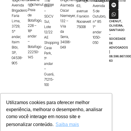
The
paris@chenut.online
lisboa@chenut.online
rj@chenut.online
Avenida
Alameda
Brain
63,
Avenida
Praia
Brigadeiro
Oscar
–
avenue
5 de
de
Faria
Niemeyer,
SGCV
Franklin
Outubro,
Botafogo,
Lima,
132 –
Sul,
Roosevelt
n° 85
CHENUT,
228 –
OLIVEIRA,
3729,
Vila
Lote
75008
1°
SANTIAGO
16º
5°
da
12/22
andar
–
andar
andar,
Serra,
AE
1050-
SOCIEDADE
–
Itaim
34006-
Shopping
050
DE
Botafogo
Bibi,
049
Casa
ADVOGADOS
22250-
|
SP,
Park,
08.596.867/000
145
04538-
1º
63
905
andar
–
Guará,
71215-
100
Utilizamos cookies para oferecer melhor
experiência, melhorar o desempenho, analisar
como você interage em nosso site e
personalizar conteúdo.
Saiba mais