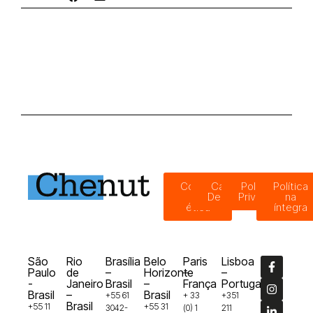
Código
Canal de
Política de
Política
de
Denúncias
Privacidade
na
ética
íntegra
São
Rio
Brasília
Belo
Paris
Lisboa
Paulo
de
–
Horizonte
–
–
-
Janeiro
Brasil
–
França
Portugal
Brasil
–
Brasil
+55 61
+ 33
+351
Brasil
+55 11
+55 31
3042-
(0) 1
211