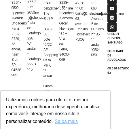
+55 21
3254-
3228-
3500
42 56
313
3721-
9800
1150
bsb@chenut.online
14 00
660
2650
sp@chenut.online
bh@chenut.online
The
paris@chenut.online
lisboa@chenut.online
rj@chenut.online
Avenida
Alameda
Brain
63,
Avenida
Praia
Brigadeiro
Oscar
–
avenue
5 de
de
Faria
Niemeyer,
SGCV
Franklin
Outubro,
Botafogo,
Lima,
132 –
Sul,
Roosevelt
n° 85
CHENUT,
228 –
OLIVEIRA,
3729,
Vila
Lote
75008
1°
SANTIAGO
16º
5°
da
12/22
andar
–
andar
andar,
Serra,
AE
1050-
SOCIEDADE
–
Itaim
34006-
Shopping
050
DE
Botafogo
Bibi,
049
Casa
ADVOGADOS
22250-
|
SP,
Park,
08.596.867/000
145
04538-
1º
63
905
andar
–
Guará,
71215-
100
Utilizamos cookies para oferecer melhor
experiência, melhorar o desempenho, analisar
como você interage em nosso site e
personalizar conteúdo.
Saiba mais