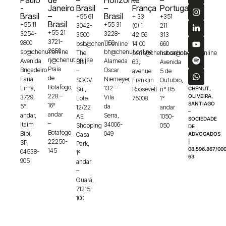
-
Janeiro
Brasil
–
França
Portugal
Brasil
–
Brasil
+55 61
+ 33
+351
Brasil
+55 11
+55 31
3042-
(0) 1
211
+55 21
3254-
3228-
3500
42 56
313
3721-
9800
1150
bsb@chenut.online
14 00
660
2650
sp@chenut.online
bh@chenut.online
The
paris@chenut.online
lisboa@chenut.online
rj@chenut.online
Avenida
Alameda
Brain
63,
Avenida
Praia
Brigadeiro
Oscar
–
avenue
5 de
de
Faria
Niemeyer,
SGCV
Franklin
Outubro,
Botafogo,
Lima,
132 –
Sul,
Roosevelt
n° 85
CHENUT,
228 –
OLIVEIRA,
3729,
Vila
Lote
75008
1°
SANTIAGO
16º
5°
da
12/22
andar
–
andar
andar,
Serra,
AE
1050-
SOCIEDADE
–
Itaim
34006-
Shopping
050
DE
Botafogo
Bibi,
049
Casa
ADVOGADOS
22250-
|
SP,
Park,
08.596.867/000
145
04538-
1º
63
905
andar
–
Guará,
71215-
100