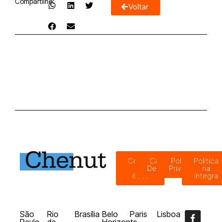
Compartilhe:
Voltar
Código
Canal de
Política de
Política
de
Denúncias
Privacidade
na
ética
íntegra
São
Rio
Brasília
Belo
Paris
Lisboa
Paulo
de
–
Horizonte
–
–