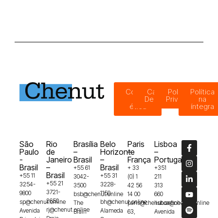
Código
Canal de
Política de
Política
de
Denúncias
Privacidade
na
ética
íntegra
São
Rio
Brasília
Belo
Paris
Lisboa
Paulo
de
–
Horizonte
–
–
-
Janeiro
Brasil
–
França
Portugal
Brasil
–
Brasil
+55 61
+ 33
+351
Brasil
+55 11
+55 31
3042-
(0) 1
211
+55 21
3254-
3228-
3500
42 56
313
3721-
9800
1150
bsb@chenut.online
14 00
660
2650
sp@chenut.online
bh@chenut.online
The
paris@chenut.online
lisboa@chenut.online
rj@chenut.online
Avenida
Alameda
Brain
63,
Avenida