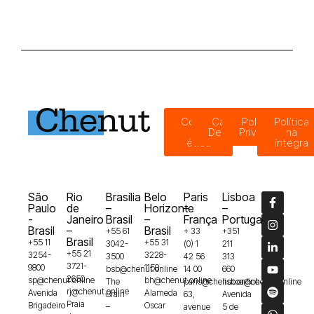
Código
Canal de
Política de
Política
de
Denúncias
Privacidade
na
ética
íntegra
São
Rio
Brasília
Belo
Paris
Lisboa
Paulo
de
–
Horizonte
–
–
-
Janeiro
Brasil
–
França
Portugal
Brasil
–
Brasil
+55 61
+ 33
+351
Brasil
+55 11
+55 31
3042-
(0) 1
211
+55 21
3254-
3228-
3500
42 56
313
3721-
9800
1150
bsb@chenut.online
14 00
660
2650
sp@chenut.online
bh@chenut.online
The
paris@chenut.online
lisboa@chenut.online
rj@chenut.online
Avenida
Alameda
Brain
63,
Avenida
Praia
Brigadeiro
Oscar
–
avenue
5 de