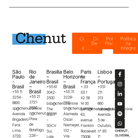
Código
Canal de
Política de
Política
de
Denúncias
Privacidade
na
ética
íntegra
São
Rio
Brasília
Belo
Paris
Lisboa
Paulo
de
–
Horizonte
–
–
-
Janeiro
Brasil
–
França
Portugal
Brasil
–
Brasil
+55 61
+ 33
+351
Brasil
+55 11
+55 31
3042-
(0) 1
211
+55 21
3254-
3228-
3500
42 56
313
3721-
9800
1150
bsb@chenut.online
14 00
660
2650
sp@chenut.online
bh@chenut.online
The
paris@chenut.online
lisboa@chenut.online
rj@chenut.online
Avenida
Alameda
Brain
63,
Avenida
Praia
Brigadeiro
Oscar
–
avenue
5 de
de
Faria
Niemeyer,
SGCV
Franklin
Outubro,
Botafogo,
Lima,
132 –
Sul,
Roosevelt
n° 85
CHENUT,
228 –
OLIVEIRA,
3729,
Vila
Lote
75008
1°