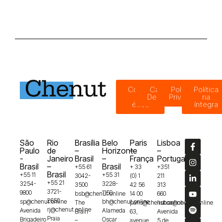
Código
Canal de
Política de
Política
de
Denúncias
Privacidade
na
ética
íntegra
São
Rio
Brasília
Belo
Paris
Lisboa
Paulo
de
–
Horizonte
–
–
-
Janeiro
Brasil
–
França
Portugal
Brasil
–
Brasil
+55 61
+ 33
+351
Brasil
+55 11
+55 31
3042-
(0) 1
211
+55 21
3254-
3228-
3500
42 56
313
3721-
9800
1150
bsb@chenut.online
14 00
660
2650
sp@chenut.online
bh@chenut.online
The
paris@chenut.online
lisboa@chenut.online
rj@chenut.online
Avenida
Alameda
Brain
63,
Avenida
Praia
Brigadeiro
Oscar
–
avenue
5 de