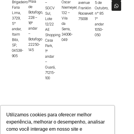
Praia
Brigadeiro
Oscar
–
avenue
5 de
de
Faria
Niemeyer,
SGCV
Franklin
Outubro,
Botafogo,
Lima,
132 –
Sul,
Roosevelt
n° 85
228 –
3729,
Vila
Lote
75008
1°
16º
5°
da
12/22
andar
andar
andar,
Serra,
AE
1050-
–
Itaim
34006-
Shopping
050
Botafogo
Bibi,
049
Casa
22250-
SP,
Park,
145
04538-
1º
905
andar
–
Guará,
71215-
100
Utilizamos cookies para oferecer melhor
experiência, melhorar o desempenho, analisar
como você interage em nosso site e