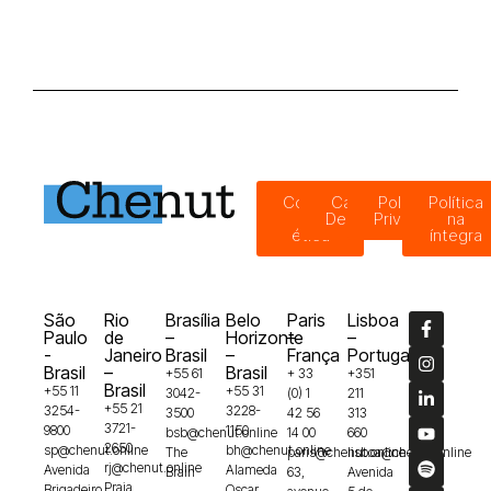
Código
Canal de
Política de
Política
de
Denúncias
Privacidade
na
ética
íntegra
São
Rio
Brasília
Belo
Paris
Lisboa
Paulo
de
–
Horizonte
–
–
-
Janeiro
Brasil
–
França
Portugal
Brasil
–
Brasil
+55 61
+ 33
+351
Brasil
+55 11
+55 31
3042-
(0) 1
211
+55 21
3254-
3228-
3500
42 56
313
3721-
9800
1150
bsb@chenut.online
14 00
660
2650
sp@chenut.online
bh@chenut.online
The
paris@chenut.online
lisboa@chenut.online
rj@chenut.online
Avenida
Alameda
Brain
63,
Avenida
Praia
Brigadeiro
Oscar