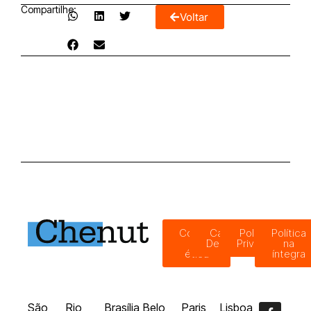
Compartilhe:
Voltar
Código
Canal de
Política de
Política
de
Denúncias
Privacidade
na
ética
íntegra
São
Rio
Brasília
Belo
Paris
Lisboa