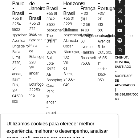
Paulo
de
–
Horizonte
–
–
-
Janeiro
Brasil
–
França
Portugal
Brasil
–
Brasil
+55 61
+ 33
+351
Brasil
+55 11
+55 31
3042-
(0) 1
211
+55 21
3254-
3228-
3500
42 56
313
3721-
9800
1150
bsb@chenut.online
14 00
660
2650
sp@chenut.online
bh@chenut.online
The
paris@chenut.online
lisboa@chenut.online
rj@chenut.online
Avenida
Alameda
Brain
63,
Avenida
Praia
Brigadeiro
Oscar
–
avenue
5 de
de
Faria
Niemeyer,
SGCV
Franklin
Outubro,
Botafogo,
Lima,
132 –
Sul,
Roosevelt
n° 85
CHENUT,
228 –
OLIVEIRA,
3729,
Vila
Lote
75008
1°
SANTIAGO
16º
5°
da
12/22
andar
–
andar
andar,
Serra,
AE
1050-
SOCIEDADE
–
Itaim
34006-
Shopping
050
DE
Botafogo
Bibi,
049
Casa
ADVOGADOS
22250-
|
SP,
Park,
08.596.867/000
145
04538-
1º
63
905
andar
–
Guará,
71215-
Utilizamos cookies para oferecer melhor
100
experiência, melhorar o desempenho, analisar