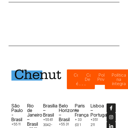
Código
Canal de
Política de
Política
de
Denúncias
Privacidade
na
ética
íntegra
São
Rio
Brasília
Belo
Paris
Lisboa
Paulo
de
–
Horizonte
–
–
-
Janeiro
Brasil
–
França
Portugal
Brasil
–
Brasil
+55 61
+ 33
+351
Brasil
+55 11
+55 31
3042-
(0) 1
211