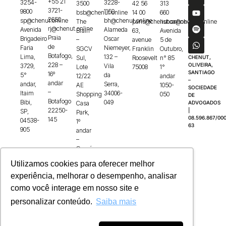
+55 21
3254-
3228-
3500
42 56
313
3721-
9800
1150
bsb@chenut.online
14 00
660
2650
sp@chenut.online
bh@chenut.online
The
paris@chenut.online
lisboa@chenut.online
rj@chenut.online
Avenida
Alameda
Brain
63,
Avenida
Praia
Brigadeiro
Oscar
–
avenue
5 de
de
Faria
Niemeyer,
SGCV
Franklin
Outubro,
Botafogo,
Lima,
132 –
Sul,
Roosevelt
n° 85
CHENUT,
228 –
OLIVEIRA,
3729,
Vila
Lote
75008
1°
SANTIAGO
16º
5°
da
12/22
andar
–
andar
andar,
Serra,
AE
1050-
SOCIEDADE
–
Itaim
34006-
Shopping
050
DE
Botafogo
Bibi,
049
Casa
ADVOGADOS
22250-
|
SP,
Park,
08.596.867/000
145
04538-
1º
63
905
andar
–
Guará,
71215-
Utilizamos cookies para oferecer melhor
100
experiência, melhorar o desempenho, analisar
como você interage em nosso site e
personalizar conteúdo.
Saiba mais