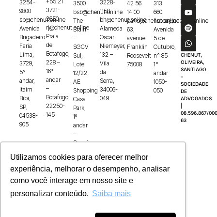
+55 21
3254-
3228-
3500
42 56
313
3721-
9800
1150
bsb@chenut.online
14 00
660
2650
sp@chenut.online
bh@chenut.online
The
paris@chenut.online
lisboa@chenut.online
rj@chenut.online
Avenida
Alameda
Brain
63,
Avenida
Praia
Brigadeiro
Oscar
–
avenue
5 de
de
Faria
Niemeyer,
SGCV
Franklin
Outubro,
Botafogo,
Lima,
132 –
Sul,
Roosevelt
n° 85
CHENUT,
228 –
OLIVEIRA,
3729,
Vila
Lote
75008
1°
SANTIAGO
16º
5°
da
12/22
andar
–
andar
andar,
Serra,
AE
1050-
SOCIEDADE
–
Itaim
34006-
Shopping
050
DE
Botafogo
Bibi,
049
Casa
ADVOGADOS
22250-
|
SP,
Park,
08.596.867/000
145
04538-
1º
63
905
andar
–
Guará,
71215-
Utilizamos cookies para oferecer melhor
100
experiência, melhorar o desempenho, analisar
como você interage em nosso site e
personalizar conteúdo.
Saiba mais