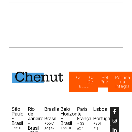
Código
Canal de
Política de
Política
de
Denúncias
Privacidade
na
ética
íntegra
São
Rio
Brasília
Belo
Paris
Lisboa
Paulo
de
–
Horizonte
–
–
-
Janeiro
Brasil
–
França
Portugal
Brasil
–
Brasil
+55 61
+ 33
+351
Brasil
+55 11
+55 31
3042-
(0) 1
211