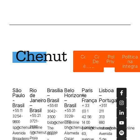
Código
Canal de
Política de
Política
de
Denúncias
Privacidade
na
ética
íntegra
São
Rio
Brasília
Belo
Paris
Lisboa
Paulo
de
–
Horizonte
–
–
-
Janeiro
Brasil
–
França
Portugal
Brasil
–
Brasil
+55 61
+ 33
+351
Brasil
+55 11
+55 31
3042-
(0) 1
211
+55 21
3254-
3228-
3500
42 56
313
3721-
9800
1150
bsb@chenut.online
14 00
660
2650
sp@chenut.online
bh@chenut.online
The
paris@chenut.online
lisboa@chenut.online
rj@chenut.online
Avenida
Alameda
Brain
63,
Avenida
Praia
Brigadeiro
Oscar
–
avenue
5 de