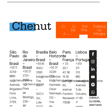
Código
Canal de
Política de
Política
de
Denúncias
Privacidade
na
ética
íntegra
São
Rio
Brasília
Belo
Paris
Lisboa
Paulo
de
–
Horizonte
–
–
-
Janeiro
Brasil
–
França
Portugal
Brasil
–
Brasil
+55 61
+ 33
+351
Brasil
+55 11
+55 31
3042-
(0) 1
211
+55 21
3254-
3228-
3500
42 56
313
3721-
9800
1150
bsb@chenut.online
14 00
660
2650
sp@chenut.online
bh@chenut.online
The
paris@chenut.online
lisboa@chenut.online
rj@chenut.online
Avenida
Alameda
Brain
63,
Avenida
Praia
Brigadeiro
Oscar
–
avenue
5 de
de
Faria
Niemeyer,
SGCV
Franklin
Outubro,
Botafogo,
Lima,
132 –
Sul,
Roosevelt
n° 85
CHENUT,
228 –
OLIVEIRA,
3729,
Vila
Lote
75008
1°
SANTIAGO
16º
5°
da
12/22
andar