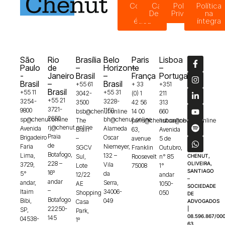
Código
Canal de
Política de
Política
de
Denúncias
Privacidade
na
ética
íntegra
São
Rio
Brasília
Belo
Paris
Lisboa
Paulo
de
–
Horizonte
–
–
-
Janeiro
Brasil
–
França
Portugal
Brasil
–
Brasil
+55 61
+ 33
+351
Brasil
+55 11
+55 31
3042-
(0) 1
211
+55 21
3254-
3228-
3500
42 56
313
3721-
9800
1150
bsb@chenut.online
14 00
660
2650
sp@chenut.online
bh@chenut.online
The
paris@chenut.online
lisboa@chenut.online
rj@chenut.online
Avenida
Alameda
Brain
63,
Avenida
Praia
Brigadeiro
Oscar
–
avenue
5 de
de
Faria
Niemeyer,
SGCV
Franklin
Outubro,
Botafogo,
Lima,
132 –
Sul,
Roosevelt
n° 85
CHENUT,
228 –
OLIVEIRA,
3729,
Vila
Lote
75008
1°
SANTIAGO
16º
5°
da
12/22
andar
–
andar
andar,
Serra,
AE
1050-
SOCIEDADE
–
Itaim
34006-
Shopping
050
DE
Botafogo
Bibi,
049
Casa
ADVOGADOS
22250-
|
SP,
Park,
08.596.867/000
145
04538-
1º
63