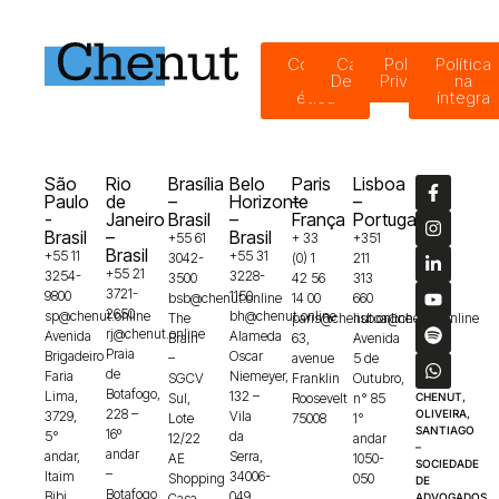
Código
Canal de
Política de
Política
de
Denúncias
Privacidade
na
ética
íntegra
São
Rio
Brasília
Belo
Paris
Lisboa
Paulo
de
–
Horizonte
–
–
-
Janeiro
Brasil
–
França
Portugal
Brasil
–
Brasil
+55 61
+ 33
+351
Brasil
+55 11
+55 31
3042-
(0) 1
211
+55 21
3254-
3228-
3500
42 56
313
3721-
9800
1150
bsb@chenut.online
14 00
660
2650
sp@chenut.online
bh@chenut.online
The
paris@chenut.online
lisboa@chenut.online
rj@chenut.online
Avenida
Alameda
Brain
63,
Avenida
Praia
Brigadeiro
Oscar
–
avenue
5 de
de
Faria
Niemeyer,
SGCV
Franklin
Outubro,
Botafogo,
Lima,
132 –
Sul,
Roosevelt
n° 85
CHENUT,
228 –
OLIVEIRA,
3729,
Vila
Lote
75008
1°
SANTIAGO
16º
5°
da
12/22
andar
–
andar
andar,
Serra,
AE
1050-
SOCIEDADE
–
Itaim
34006-
Shopping
050
DE
Botafogo
Bibi,
049
Casa
ADVOGADOS