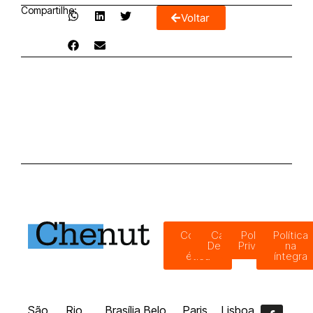
Compartilhe:
Voltar
Código
Canal de
Política de
Política
de
Denúncias
Privacidade
na
ética
íntegra
São
Rio
Brasília
Belo
Paris
Lisboa