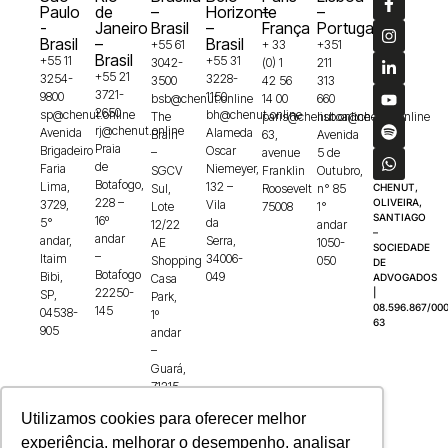
Paulo
de
–
Horizonte
–
–
-
Janeiro
Brasil
–
França
Portugal
Brasil
–
Brasil
+55 61
+ 33
+351
Brasil
+55 11
+55 31
3042-
(0) 1
211
+55 21
3254-
3228-
3500
42 56
313
3721-
9800
1150
bsb@chenut.online
14 00
660
2650
sp@chenut.online
bh@chenut.online
The
paris@chenut.online
lisboa@chenut.online
rj@chenut.online
Avenida
Alameda
Brain
63,
Avenida
Praia
Brigadeiro
Oscar
–
avenue
5 de
de
Faria
Niemeyer,
SGCV
Franklin
Outubro,
Botafogo,
Lima,
132 –
Sul,
Roosevelt
n° 85
CHENUT,
228 –
OLIVEIRA,
3729,
Vila
Lote
75008
1°
SANTIAGO
16º
5°
da
12/22
andar
–
andar
andar,
Serra,
AE
1050-
SOCIEDADE
–
Itaim
34006-
Shopping
050
DE
Botafogo
Bibi,
049
Casa
ADVOGADOS
22250-
|
SP,
Park,
08.596.867/000
145
04538-
1º
63
905
andar
–
Guará,
71215-
100
Utilizamos cookies para oferecer melhor
experiência, melhorar o desempenho, analisar